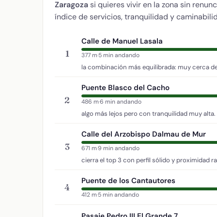
Zaragoza
si quieres vivir en la zona sin renu
índice de servicios, tranquilidad y caminabili
Calle de Manuel Lasala
1
377 m
·
5 min andando
la combinación más equilibrada: muy cerca del
Puente Blasco del Cacho
2
486 m
·
6 min andando
algo más lejos pero con tranquilidad muy alta.
Calle del Arzobispo Dalmau de Mur
3
671 m
·
9 min andando
cierra el top 3 con perfil sólido y proximidad r
Puente de los Cantautores
4
412 m
·
5 min andando
Pasaje Pedro III El Grande 7