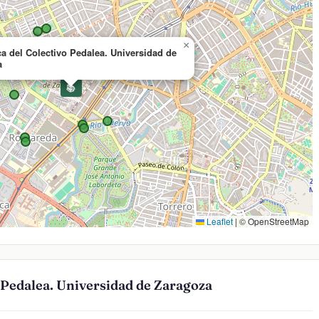
×
ca del Colectivo Pedalea. Universidad de
a
📚
Leaflet
|
© OpenStreetMap
o Pedalea. Universidad de Zaragoza