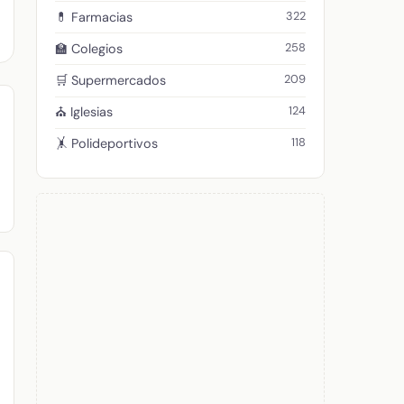
322
💊 Farmacias
258
🏫 Colegios
209
🛒 Supermercados
124
⛪ Iglesias
118
🤸 Polideportivos