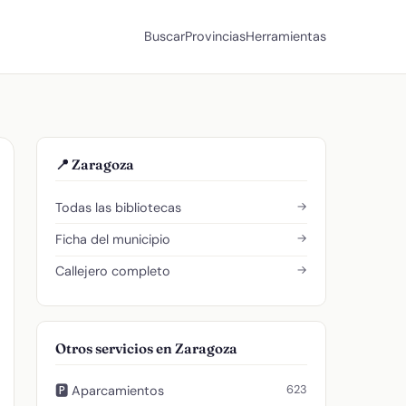
Buscar
Provincias
Herramientas
📍 Zaragoza
→
Todas las bibliotecas
→
Ficha del municipio
→
Callejero completo
Otros servicios en Zaragoza
623
🅿️ Aparcamientos