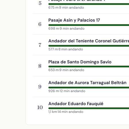
5
675 m
·
9 min andando
Pasaje Asín y Palacios 17
6
698 m
·
9 min andando
Andador del Teniente Coronel Gutiérr
7
577 m
·
8 min andando
Plaza de Santo Domingo Savio
8
653 m
·
9 min andando
Andador de Aurora Tarragual Beltrán
9
926 m
·
12 min andando
Andador Eduardo Fauquié
10
1,1 km
·
14 min andando