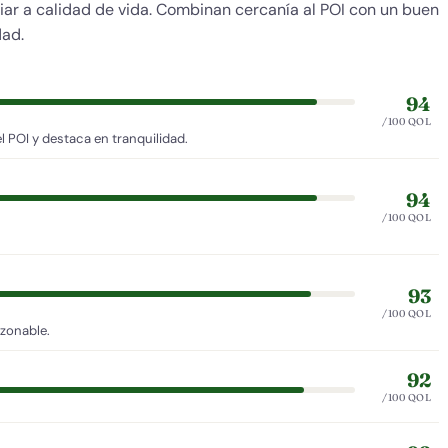
nciar a calidad de vida. Combinan cercanía al POI con un buen
dad.
94
/100 QOL
 POI y destaca en tranquilidad.
94
/100 QOL
93
/100 QOL
azonable.
92
/100 QOL