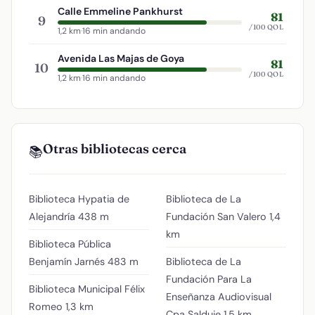
Calle Emmeline Pankhurst
81
9
/100 QOL
1,2 km
·
16 min andando
Avenida Las Majas de Goya
81
10
/100 QOL
1,2 km
·
16 min andando
Otras bibliotecas cerca
📚
Biblioteca Hypatia de
Biblioteca de La
Alejandría
438 m
Fundación San Valero
1,4
km
Biblioteca Pública
Benjamín Jarnés
483 m
Biblioteca de La
Fundación Para La
Biblioteca Municipal Félix
Enseñanza Audiovisual
Romeo
1,3 km
Cpa Salduie
1,5 km