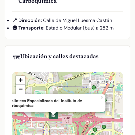
Carboquímica
📍 Dirección:
Calle de Miguel Luesma Castán
🚇 Transporte:
Estadio Modular (bus) a 252 m
Ubicación y calles destacadas
🗺️
+
−
×
Biblioteca Especializada del Instituto de
Carboquímica
📚