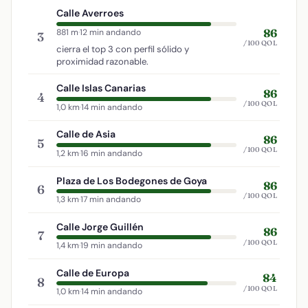
Calle Averroes
86
881 m
·
12 min andando
3
/100 QOL
cierra el top 3 con perfil sólido y
proximidad razonable.
Calle Islas Canarias
86
4
/100 QOL
1,0 km
·
14 min andando
Calle de Asia
86
5
/100 QOL
1,2 km
·
16 min andando
Plaza de Los Bodegones de Goya
86
6
/100 QOL
1,3 km
·
17 min andando
Calle Jorge Guillén
86
7
/100 QOL
1,4 km
·
19 min andando
Calle de Europa
84
8
/100 QOL
1,0 km
·
14 min andando