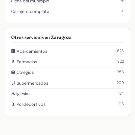
→
Ficha del municipio
→
Callejero completo
Otros servicios en Zaragoza
623
🅿️ Aparcamientos
322
💊 Farmacias
258
🏫 Colegios
209
🛒 Supermercados
124
⛪ Iglesias
118
🤸 Polideportivos