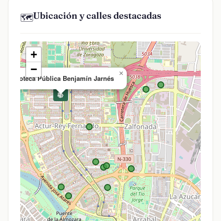
Ubicación y calles destacadas
🗺️
+
−
×
Biblioteca Pública Benjamín Jarnés
📚