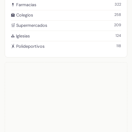
322
💊 Farmacias
258
🏫 Colegios
209
🛒 Supermercados
124
⛪ Iglesias
118
🤸 Polideportivos