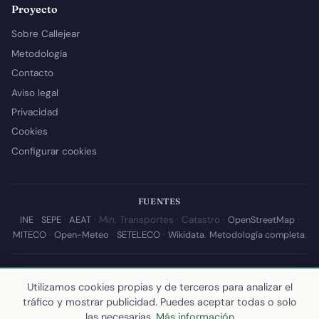
Proyecto
Sobre Callejear
Metodología
Contacto
Aviso legal
Privacidad
Cookies
Configurar cookies
FUENTES
INE
·
SEPE
·
AEAT
· Min. Transportes · Catastro ·
OpenStreetMap
·
MITECO
·
Open-Meteo
·
SETELECO
·
Wikidata
.
Metodología completa
.
© 2026 Callejear.com — Directorio municipal de España con datos
abiertos. Desarrollado y mantenido por
Yoel Castaño
.
Utilizamos cookies propias y de terceros para analizar el
tráfico y mostrar publicidad. Puedes aceptar todas o solo
Última actualización de esta página:
10 de julio de 2026
·
Cómo
las necesarias.
Más información