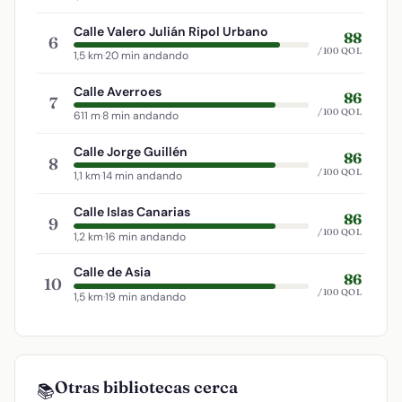
Calle Valero Julián Ripol Urbano
88
6
/100 QOL
1,5 km
·
20 min andando
Calle Averroes
86
7
/100 QOL
611 m
·
8 min andando
Calle Jorge Guillén
86
8
/100 QOL
1,1 km
·
14 min andando
Calle Islas Canarias
86
9
/100 QOL
1,2 km
·
16 min andando
Calle de Asia
86
10
/100 QOL
1,5 km
·
19 min andando
Otras bibliotecas cerca
📚