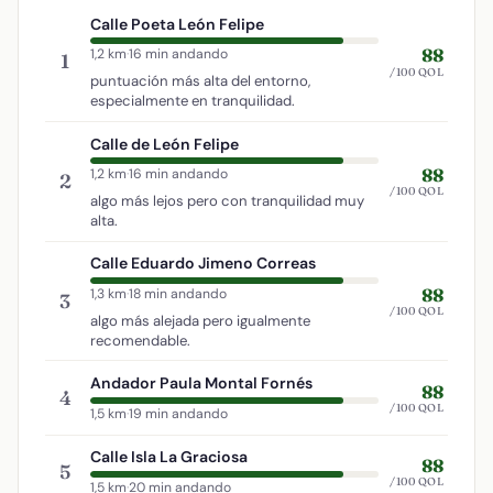
Calle Poeta León Felipe
88
1,2 km
·
16 min andando
1
/100 QOL
puntuación más alta del entorno,
especialmente en tranquilidad.
Calle de León Felipe
88
1,2 km
·
16 min andando
2
/100 QOL
algo más lejos pero con tranquilidad muy
alta.
Calle Eduardo Jimeno Correas
88
1,3 km
·
18 min andando
3
/100 QOL
algo más alejada pero igualmente
recomendable.
Andador Paula Montal Fornés
88
4
/100 QOL
1,5 km
·
19 min andando
Calle Isla La Graciosa
88
5
/100 QOL
1,5 km
·
20 min andando