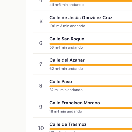
4
411 m
·
5 min andando
Calle de Jesús González Cruz
5
196 m
·
3 min andando
Calle San Roque
6
56 m
·
1 min andando
Calle del Azahar
7
62 m
·
1 min andando
Calle Paso
8
82 m
·
1 min andando
Calle Francisco Moreno
9
111 m
·
1 min andando
Calle de Trasmoz
10