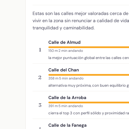
Estas son las calles mejor valoradas cerca d
vivir en la zona sin renunciar a calidad de vi
tranquilidad y caminabilidad.
Calle de Almud
1
150 m
·
2 min andando
la mejor puntuación global entre las calles ce
Calle del Chan
2
358 m
·
5 min andando
alternativa muy próxima, con buen equilibrio g
Calle de la Arroba
3
391 m
·
5 min andando
cierra el top 3 con perfil sólido y proximidad r
Calle de la Fanega