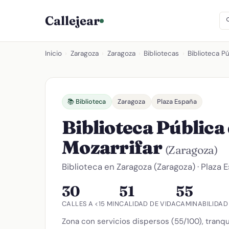
Callejear
Inicio
›
Zaragoza
›
Zaragoza
›
Bibliotecas
›
Biblioteca P
📚 Biblioteca
Zaragoza
Plaza España
Biblioteca Pública
Mozarrifar
(Zaragoza)
Biblioteca en Zaragoza (Zaragoza) · Plaza 
30
51
55
CALLES A <15 MIN
CALIDAD DE VIDA
CAMINABILIDAD
Zona con servicios dispersos (55/100), tranqu