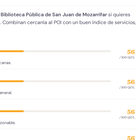
e
Biblioteca Pública de San Juan de Mozarrifar
si quieres
da. Combinan cercanía al POI con un buen índice de servicios,
56
/100 QOL
rcanas.
56
/100 QOL
eneral.
56
/100 QOL
azonable.
56