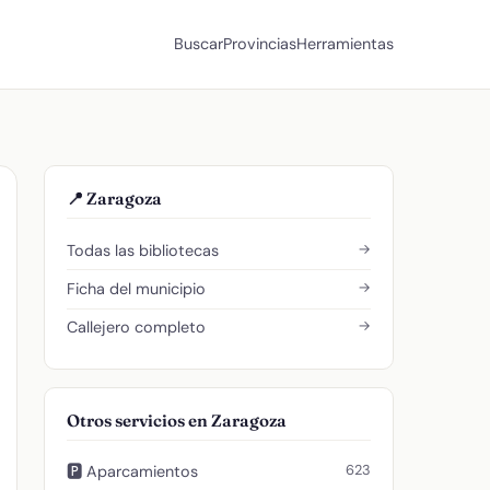
Buscar
Provincias
Herramientas
📍 Zaragoza
→
Todas las bibliotecas
→
Ficha del municipio
→
Callejero completo
Otros servicios en Zaragoza
623
🅿️ Aparcamientos