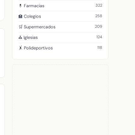
322
💊 Farmacias
258
🏫 Colegios
209
🛒 Supermercados
124
⛪ Iglesias
118
🤸 Polideportivos