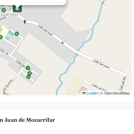
📚
Leaflet
|
© OpenStreetMap
an Juan de Mozarrifar