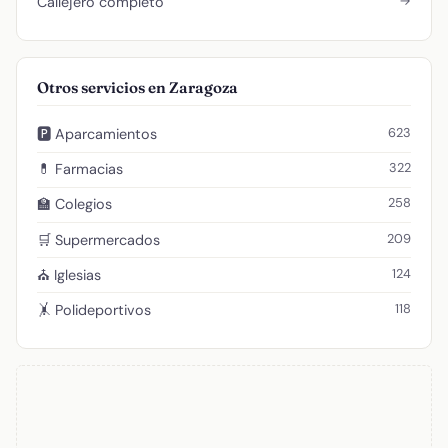
→
Callejero completo
Otros servicios en Zaragoza
623
🅿️ Aparcamientos
322
💊 Farmacias
258
🏫 Colegios
209
🛒 Supermercados
124
⛪ Iglesias
118
🤸 Polideportivos