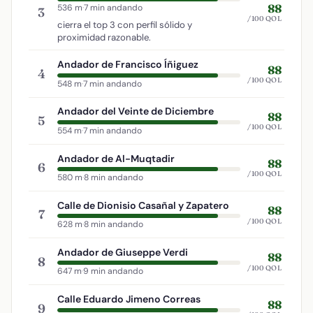
88
536 m
·
7 min andando
3
/100 QOL
cierra el top 3 con perfil sólido y
proximidad razonable.
Andador de Francisco Íñiguez
88
4
/100 QOL
548 m
·
7 min andando
Andador del Veinte de Diciembre
88
5
/100 QOL
554 m
·
7 min andando
Andador de Al-Muqtadir
88
6
/100 QOL
580 m
·
8 min andando
Calle de Dionisio Casañal y Zapatero
88
7
/100 QOL
628 m
·
8 min andando
Andador de Giuseppe Verdi
88
8
/100 QOL
647 m
·
9 min andando
Calle Eduardo Jimeno Correas
88
9