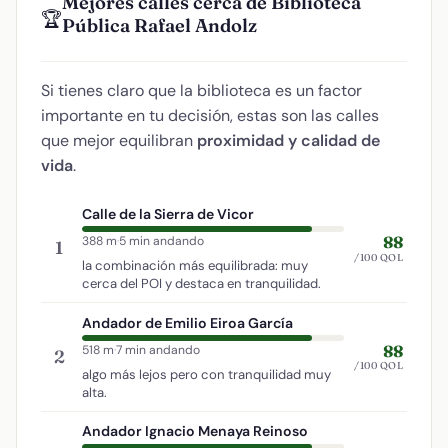
Mejores calles cerca de Biblioteca
🏆
Pública Rafael Andolz
Si tienes claro que la biblioteca es un factor
importante en tu decisión, estas son las calles
que mejor equilibran
proximidad y calidad de
vida
.
Calle de la Sierra de Vicor
88
388 m
·
5 min andando
1
/100 QOL
la combinación más equilibrada: muy
cerca del POI y destaca en tranquilidad.
Andador de Emilio Eiroa García
88
518 m
·
7 min andando
2
/100 QOL
algo más lejos pero con tranquilidad muy
alta.
Andador Ignacio Menaya Reinoso