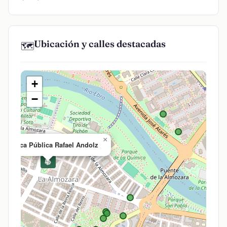
Ubicación y calles destacadas
🗺️
+
−
×
iblioteca Pública Rafael Andolz
📚