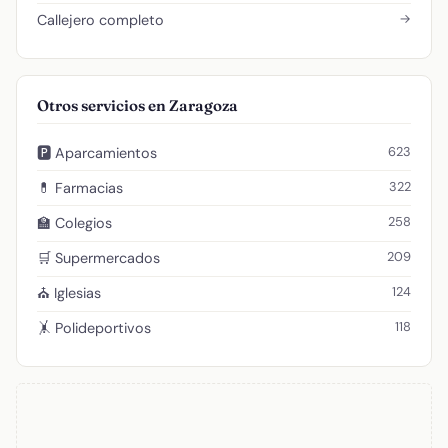
→
Callejero completo
Otros servicios en Zaragoza
623
🅿️ Aparcamientos
322
💊 Farmacias
258
🏫 Colegios
209
🛒 Supermercados
124
⛪ Iglesias
118
🤸 Polideportivos