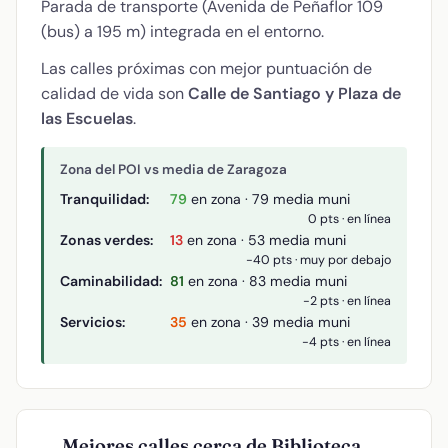
Parada de transporte (Avenida de Peñaflor 109
(bus) a 195 m) integrada en el entorno.
Las calles próximas con mejor puntuación de
calidad de vida son
Calle de Santiago y Plaza de
las Escuelas
.
Zona del POI vs media de Zaragoza
Tranquilidad:
79
en zona · 79 media muni
0 pts · en línea
Zonas verdes:
13
en zona · 53 media muni
-40 pts · muy por debajo
Caminabilidad:
81
en zona · 83 media muni
-2 pts · en línea
Servicios:
35
en zona · 39 media muni
-4 pts · en línea
Mejores calles cerca de Biblioteca