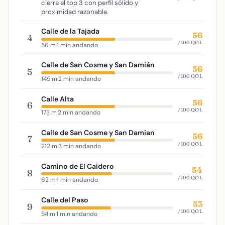
cierra el top 3 con perfil sólido y
proximidad razonable.
Calle de la Tajada
56
4
/100 QOL
56 m
·
1 min andando
Calle de San Cosme y San Damián
56
5
/100 QOL
145 m
·
2 min andando
Calle Alta
56
6
/100 QOL
173 m
·
2 min andando
Calle de San Cosme y San Damian
56
7
/100 QOL
212 m
·
3 min andando
Camino de El Caidero
54
8
/100 QOL
62 m
·
1 min andando
Calle del Paso
53
9
/100 QOL
54 m
·
1 min andando