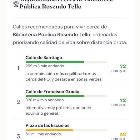
🏆
Pública Rosendo Tello
Calles recomendadas para vivir cerca de
Biblioteca Pública Rosendo Tello
: ordenadas
priorizando calidad de vida sobre distancia bruta.
Calle de Santiago
72
259 m
·
3 min andando
1
/100 QOL
la combinación más equilibrada: muy
cerca del POI y destaca en zonas verdes.
Calle de Francisco Gracia
72
328 m
·
4 min andando
2
/100 QOL
alternativa muy próxima, con buen
equilibrio general.
Plaza de las Escuelas
58
56 m
·
1 min andando
3
/100 QOL