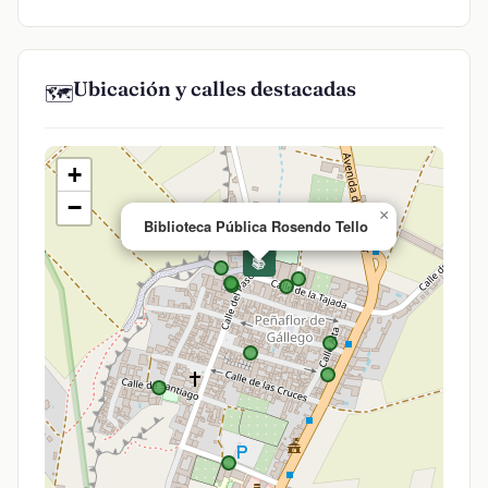
Ubicación y calles destacadas
🗺️
+
−
×
Biblioteca Pública Rosendo Tello
📚