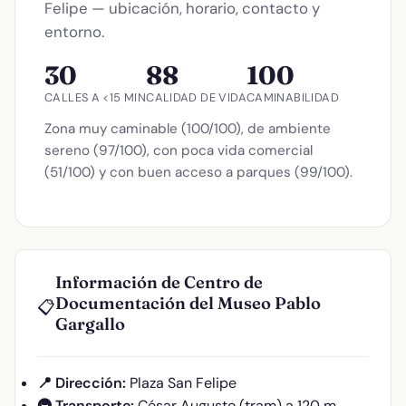
Felipe — ubicación, horario, contacto y
entorno.
30
88
100
CALLES A <15 MIN
CALIDAD DE VIDA
CAMINABILIDAD
Zona muy caminable (100/100), de ambiente
sereno (97/100), con poca vida comercial
(51/100) y con buen acceso a parques (99/100).
Información de Centro de
Documentación del Museo Pablo
📋
Gargallo
📍 Dirección:
Plaza San Felipe
🚇 Transporte:
César Augusto (tram) a 120 m