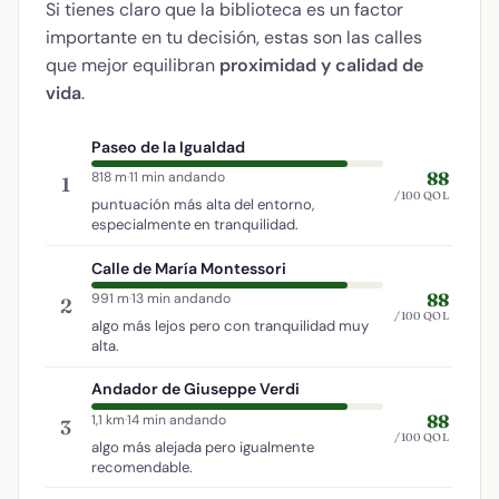
Si tienes claro que la biblioteca es un factor
importante en tu decisión, estas son las calles
que mejor equilibran
proximidad y calidad de
vida
.
Paseo de la Igualdad
88
818 m
·
11 min andando
1
/100 QOL
puntuación más alta del entorno,
especialmente en tranquilidad.
Calle de María Montessori
88
991 m
·
13 min andando
2
/100 QOL
algo más lejos pero con tranquilidad muy
alta.
Andador de Giuseppe Verdi
88
1,1 km
·
14 min andando
3
/100 QOL
algo más alejada pero igualmente
recomendable.