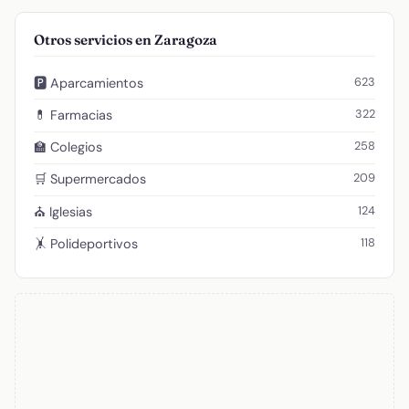
Otros servicios en Zaragoza
623
🅿️ Aparcamientos
322
💊 Farmacias
258
🏫 Colegios
209
🛒 Supermercados
124
⛪ Iglesias
118
🤸 Polideportivos