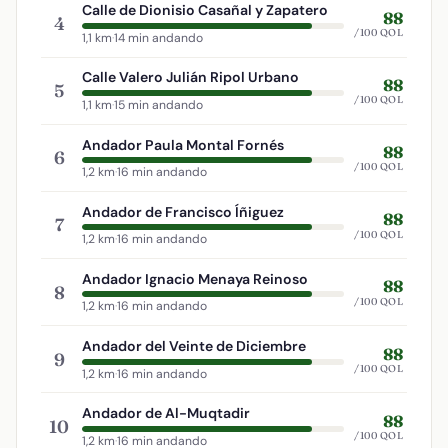
Calle de Dionisio Casañal y Zapatero
88
4
/100 QOL
1,1 km
·
14 min andando
Calle Valero Julián Ripol Urbano
88
5
/100 QOL
1,1 km
·
15 min andando
Andador Paula Montal Fornés
88
6
/100 QOL
1,2 km
·
16 min andando
Andador de Francisco Íñiguez
88
7
/100 QOL
1,2 km
·
16 min andando
Andador Ignacio Menaya Reinoso
88
8
/100 QOL
1,2 km
·
16 min andando
Andador del Veinte de Diciembre
88
9
/100 QOL
1,2 km
·
16 min andando
Andador de Al-Muqtadir
88
10
/100 QOL
1,2 km
·
16 min andando