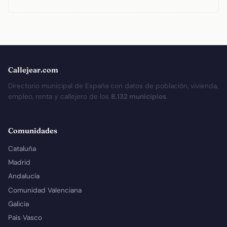
Callejear.com
Directorio municipal de España con datos de población, vivienda,
empleo, renta y callejero de los
8.132 municipios
.
Comunidades
Cataluña
Madrid
Andalucía
Comunidad Valenciana
Galicia
País Vasco