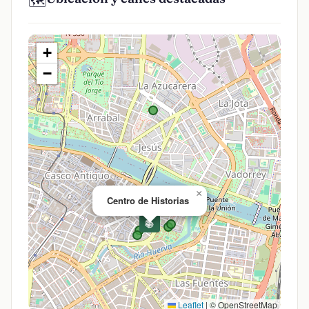
🗺️
+
−
×
Centro de Historias
📚
Leaflet
|
© OpenStreetMap