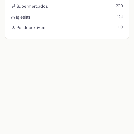
209
🛒 Supermercados
124
⛪ Iglesias
118
🤸 Polideportivos