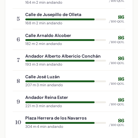
/100 QOL
164 m
·
2 min andando
Calle de Jusepillo de Olleta
86
5
/100 QOL
168 m
·
2 min andando
Calle Arnaldo Alcober
86
6
/100 QOL
182 m
·
2 min andando
Andador Alberto Albericio Conchán
86
7
/100 QOL
193 m
·
3 min andando
Calle José Luzán
86
8
/100 QOL
207 m
·
3 min andando
Andador Reina Ester
86
9
/100 QOL
221 m
·
3 min andando
Plaza Herrera de los Navarros
86
10
/100 QOL
304 m
·
4 min andando