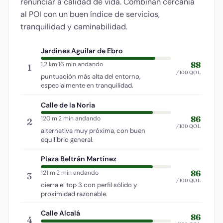
renunciar a calidad de vida. Combinan cercanía
al POI con un buen índice de servicios,
tranquilidad y caminabilidad.
Jardines Aguilar de Ebro
88
1,2 km
·
16 min andando
1
/100 QOL
puntuación más alta del entorno,
especialmente en tranquilidad.
Calle de la Noria
86
120 m
·
2 min andando
2
/100 QOL
alternativa muy próxima, con buen
equilibrio general.
Plaza Beltrán Martínez
86
121 m
·
2 min andando
3
/100 QOL
cierra el top 3 con perfil sólido y
proximidad razonable.
Calle Alcalá
86
4