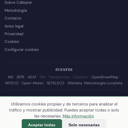
Sobre Callejear
Metodología
Contacto
Aviso legal
Privacidad
Cookies
Configurar cookies
FUENTES
INE
·
SEPE
·
AEAT
· Min. Transportes · Catastro ·
OpenStreetMap
·
MITECO
·
Open-Meteo
·
SETELECO
·
Wikidata
.
Metodología completa
.
© 2026 Callejear.com — Directorio municipal de España con datos
abiertos. Desarrollado y mantenido por
Yoel Castaño
.
Utilizamos cookies propias y de terceros para analizar el
tráfico y mostrar publicidad. Puedes aceptar todas o solo
Última actualización de esta página:
10 de julio de 2026
·
Cómo
las necesarias.
Más información
calculamos los datos
Aceptar todas
Solo necesarias