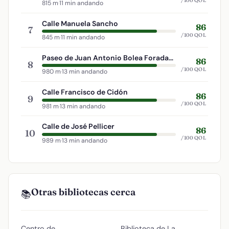
/100 QOL
815 m
·
11 min andando
Calle Manuela Sancho
86
7
/100 QOL
845 m
·
11 min andando
Paseo de Juan Antonio Bolea Foradada
86
8
/100 QOL
980 m
·
13 min andando
Calle Francisco de Cidón
86
9
/100 QOL
981 m
·
13 min andando
Calle de José Pellicer
86
10
/100 QOL
989 m
·
13 min andando
Otras bibliotecas cerca
📚
Centro de
Biblioteca de La