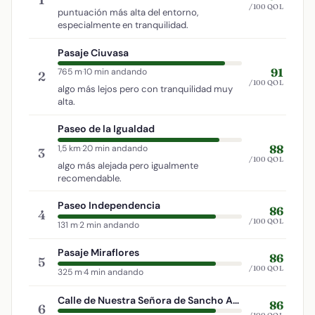
/100 QOL
puntuación más alta del entorno,
especialmente en tranquilidad.
Pasaje Ciuvasa
91
765 m
·
10 min andando
2
/100 QOL
algo más lejos pero con tranquilidad muy
alta.
Paseo de la Igualdad
88
1,5 km
·
20 min andando
3
/100 QOL
algo más alejada pero igualmente
recomendable.
Paseo Independencia
86
4
/100 QOL
131 m
·
2 min andando
Pasaje Miraflores
86
5
/100 QOL
325 m
·
4 min andando
Calle de Nuestra Señora de Sancho Abarca
86
6