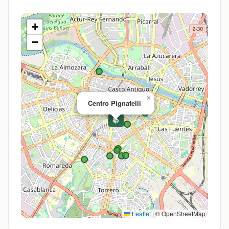
+
−
×
Centro Pignatelli
📚
Leaflet
|
© OpenStreetMap