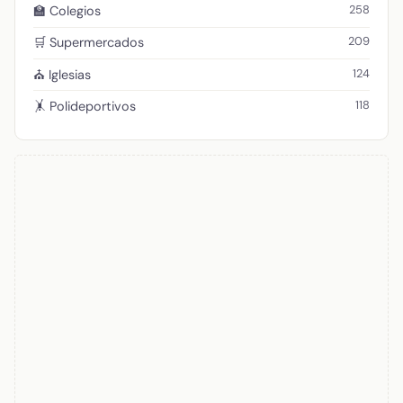
258
🏫 Colegios
209
🛒 Supermercados
124
⛪ Iglesias
118
🤸 Polideportivos