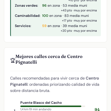
+10 pts · por encima
Zonas verdes:
96
en zona · 53 media muni
+43 pts · muy por encima
Caminabilidad:
100
en zona · 83 media muni
+17 pts · muy por encima
Servicios:
59
en zona · 39 media muni
+20 pts · muy por encima
Mejores calles cerca de Centro
🏆
Pignatelli
Calles recomendadas para vivir cerca de
Centro
Pignatelli
: ordenadas priorizando calidad de vida
sobre distancia bruta.
Puente Blasco del Cacho
94
1,4 km
·
19 min andando
1