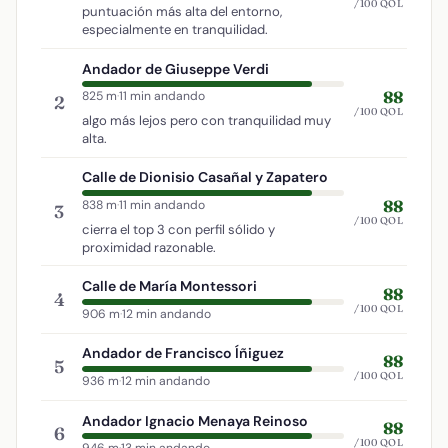
/100 QOL
puntuación más alta del entorno,
especialmente en tranquilidad.
Andador de Giuseppe Verdi
88
825 m
·
11 min andando
2
/100 QOL
algo más lejos pero con tranquilidad muy
alta.
Calle de Dionisio Casañal y Zapatero
88
838 m
·
11 min andando
3
/100 QOL
cierra el top 3 con perfil sólido y
proximidad razonable.
Calle de María Montessori
88
4
/100 QOL
906 m
·
12 min andando
Andador de Francisco Íñiguez
88
5
/100 QOL
936 m
·
12 min andando
Andador Ignacio Menaya Reinoso
88
6
/100 QOL