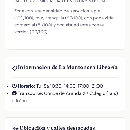
CALLES A <15 MIN
CALIDAD DE VIDA
CAMINABILIDAD
Zona con alta densidad de servicios a pie
(100/100), muy tranquila (97/100), con poca vida
comercial (51/100) y con abundantes zonas
verdes (99/100).
Información de La Montonera Librería
📋
🕐 Horario:
Tu-Sa 10:30-14:00, 17:00-21:00
🚇 Transporte:
Conde de Aranda 2 / Colegio (bus)
a 151 m
Ubicación y calles destacadas
🗺️