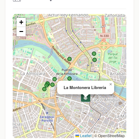
+
−
×
La Montonera Librería
📚
Leaflet
|
© OpenStreetMap