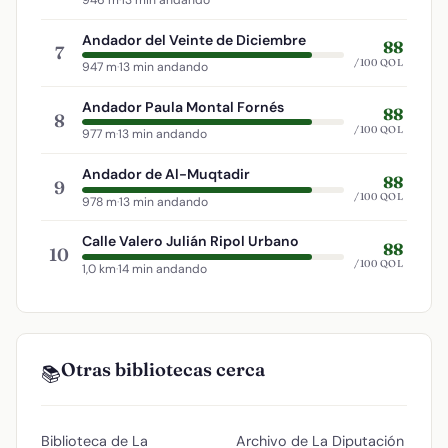
946 m
·
13 min andando
Andador del Veinte de Diciembre
88
7
/100 QOL
947 m
·
13 min andando
Andador Paula Montal Fornés
88
8
/100 QOL
977 m
·
13 min andando
Andador de Al-Muqtadir
88
9
/100 QOL
978 m
·
13 min andando
Calle Valero Julián Ripol Urbano
88
10
/100 QOL
1,0 km
·
14 min andando
Otras bibliotecas cerca
📚
Biblioteca de La
Archivo de La Diputación