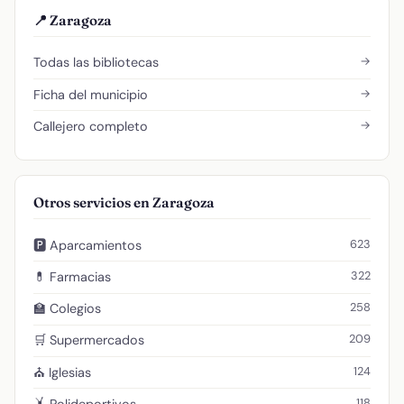
📍 Zaragoza
→
Todas las bibliotecas
→
Ficha del municipio
→
Callejero completo
Otros servicios en Zaragoza
623
🅿️ Aparcamientos
322
💊 Farmacias
258
🏫 Colegios
209
🛒 Supermercados
124
⛪ Iglesias
118
🤸 Polideportivos