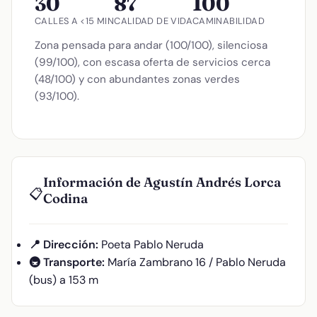
30
87
100
CALLES A <15 MIN
CALIDAD DE VIDA
CAMINABILIDAD
Zona pensada para andar (100/100), silenciosa
(99/100), con escasa oferta de servicios cerca
(48/100) y con abundantes zonas verdes
(93/100).
Información de Agustín Andrés Lorca
📋
Codina
📍 Dirección:
Poeta Pablo Neruda
🚇 Transporte:
María Zambrano 16 / Pablo Neruda
(bus) a 153 m