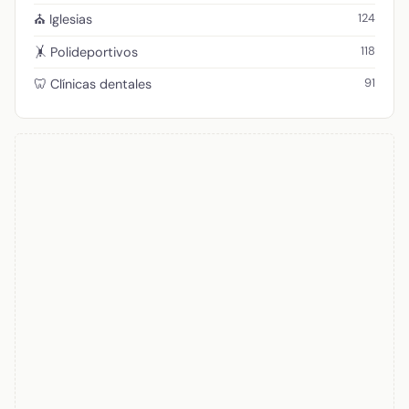
124
⛪ Iglesias
118
🤸 Polideportivos
91
🦷 Clínicas dentales