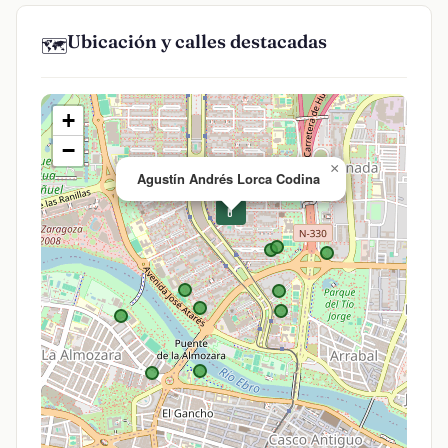
Ubicación y calles destacadas
🗺️
+
−
×
Agustín Andrés Lorca Codina
💊