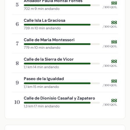
Andador Paula Montal Fornés
88
5
/100 QOL
702 m
·
9 min andando
Calle Isla La Graciosa
88
6
/100 QOL
739 m
·
10 min andando
Calle de María Montessori
88
7
/100 QOL
779 m
·
10 min andando
Calle de la Sierra de Vicor
88
8
/100 QOL
1,1 km
·
14 min andando
Paseo de la Igualdad
88
9
/100 QOL
1,1 km
·
15 min andando
Calle de Dionisio Casañal y Zapatero
88
10
/100 QOL
1,3 km
·
17 min andando