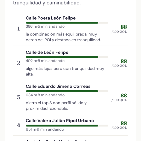
tranquilidad y caminabilidad.
Calle Poeta León Felipe
88
386 m
·
5 min andando
1
/100 QOL
la combinación más equilibrada: muy
cerca del POI y destaca en tranquilidad.
Calle de León Felipe
88
402 m
·
5 min andando
2
/100 QOL
algo más lejos pero con tranquilidad muy
alta.
Calle Eduardo Jimeno Correas
88
634 m
·
8 min andando
3
/100 QOL
cierra el top 3 con perfil sólido y
proximidad razonable.
Calle Valero Julián Ripol Urbano
88
4
/100 QOL
651 m
·
9 min andando