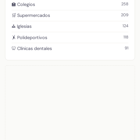
258
🏫 Colegios
209
🛒 Supermercados
124
⛪ Iglesias
118
🤸 Polideportivos
91
🦷 Clínicas dentales