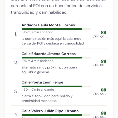
cercanía al POI con un buen índice de servicios,
tranquilidad y caminabilidad.
Andador Paula Montal Fornés
88
195 m
·
3 min andando
1
/100 QOL
la combinación más equilibrada: muy
cerca del POI y destaca en tranquilidad.
Calle Eduardo Jimeno Correas
88
196 m
·
3 min andando
2
/100 QOL
alternativa muy próxima, con buen
equilibrio general.
Calle Poeta León Felipe
88
490 m
·
7 min andando
3
/100 QOL
cierra el top 3 con perfil sólido y
proximidad razonable.
Calle Valero Julián Ripol Urbano
88
4
/100 QOL