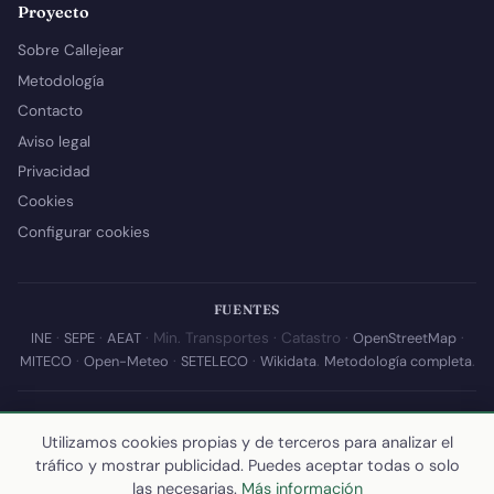
Proyecto
Sobre Callejear
Metodología
Contacto
Aviso legal
Privacidad
Cookies
Configurar cookies
FUENTES
INE
·
SEPE
·
AEAT
· Min. Transportes · Catastro ·
OpenStreetMap
·
MITECO
·
Open-Meteo
·
SETELECO
·
Wikidata
.
Metodología completa
.
© 2026 Callejear.com — Directorio municipal de España con datos
abiertos. Desarrollado y mantenido por
Yoel Castaño
.
Utilizamos cookies propias y de terceros para analizar el
tráfico y mostrar publicidad. Puedes aceptar todas o solo
Última actualización de esta página:
10 de julio de 2026
·
Cómo
las necesarias.
Más información