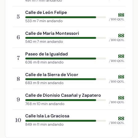
491 m
·
7 min andando
Calle de León Felipe
88
5
/100 QOL
533 m
·
7 min andando
Calle de María Montessori
88
6
/100 QOL
540 m
·
7 min andando
Paseo de la Igualdad
88
7
/100 QOL
636 m
·
8 min andando
Calle de la Sierra de Vicor
88
8
/100 QOL
683 m
·
9 min andando
Calle de Dionisio Casañal y Zapatero
88
9
/100 QOL
768 m
·
10 min andando
Calle Isla La Graciosa
88
10
/100 QOL
849 m
·
11 min andando