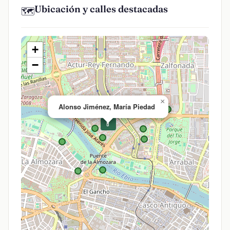
Ubicación y calles destacadas
🗺️
+
−
×
Alonso Jiménez, María Piedad
💊