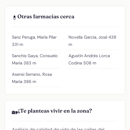
Otras farmacias cerca
💊
Sanz Peruga, María Pilar
Novella García, José
438
331 m
m
Sanchis Gaya, Consuelo
Agustín Andrés Lorca
María
383 m
Codina
508 m
Asensi Serrano, Rosa
María
386 m
¿Te planteas vivir en la zona?
🏡
Análisis de calidad de vida de las calles del