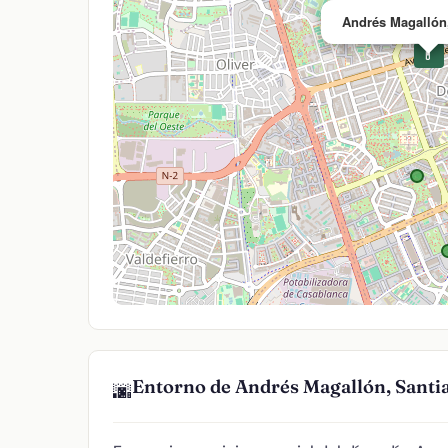
Andrés Magallón
💊
Entorno de Andrés Magallón, Santi
🌆