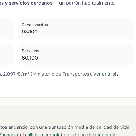
es y servicios cercanos
— un patrón habitualmente
Zonas verdes
98/100
Servicios
60/100
a:
2.097 €/m²
(Ministerio de Transportes).
Ver análisis
tos andando, con una puntuación media de calidad de vida
 Zaragoza
, el
callejero completo
o
la ficha del municipio
.