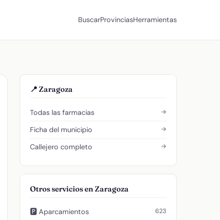
Buscar
Provincias
Herramientas
📍 Zaragoza
→
Todas las farmacias
→
Ficha del municipio
→
Callejero completo
Otros servicios en Zaragoza
623
🅿️ Aparcamientos