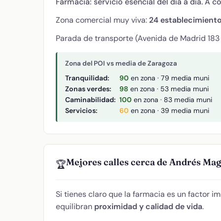
Farmacia: servicio esencial del día a día. A c
Zona comercial muy viva:
24 establecimient
Parada de transporte (Avenida de Madrid 183 (
Zona del POI vs media de Zaragoza
Tranquilidad:
90
en zona · 79 media muni
Zonas verdes:
98
en zona · 53 media muni
Caminabilidad:
100
en zona · 83 media muni
Servicios:
60
en zona · 39 media muni
Mejores calles cerca de Andrés Mag
🏆
Si tienes claro que la farmacia es un factor i
equilibran
proximidad y calidad de vida
.