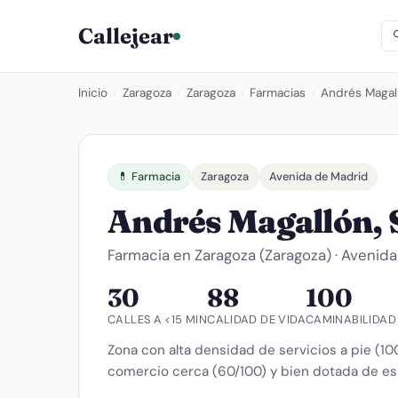
Callejear
Inicio
›
Zaragoza
›
Zaragoza
›
Farmacias
›
Andrés Magall
💊 Farmacia
Zaragoza
Avenida de Madrid
Andrés Magallón, 
Farmacia en Zaragoza (Zaragoza) · Avenida
30
88
100
CALLES A <15 MIN
CALIDAD DE VIDA
CAMINABILIDAD
Zona con alta densidad de servicios a pie (10
comercio cerca (60/100) y bien dotada de es