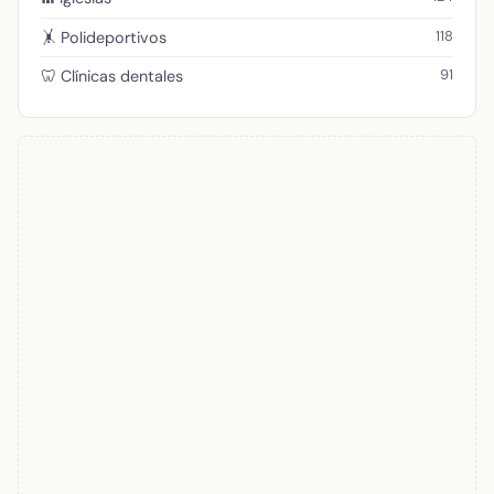
118
🤸 Polideportivos
91
🦷 Clínicas dentales