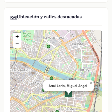
Ubicación y calles destacadas
🗺️
+
−
×
Artal Lerin, Miguel Ángel
💊