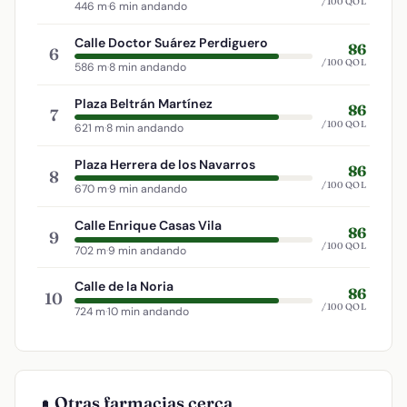
/100 QOL
446 m
·
6 min andando
Calle Doctor Suárez Perdiguero
86
6
/100 QOL
586 m
·
8 min andando
Plaza Beltrán Martínez
86
7
/100 QOL
621 m
·
8 min andando
Plaza Herrera de los Navarros
86
8
/100 QOL
670 m
·
9 min andando
Calle Enrique Casas Vila
86
9
/100 QOL
702 m
·
9 min andando
Calle de la Noria
86
10
/100 QOL
724 m
·
10 min andando
Otras farmacias cerca