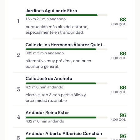
Jardines Aguilar de Ebro
88
1,5 km
·
20 min andando
1
/100 QOL
puntuación más alta del entorno,
especialmente en tranquilidad.
Calle de los Hermanos Álvarez Quintero
86
385 m
·
5 min andando
2
/100 QOL
alternativa muy próxima, con buen
equilibrio general.
Calle José de Ancheta
86
421 m
·
6 min andando
3
/100 QOL
cierra el top 3 con perfil sólido y
proximidad razonable.
Andador Reina Ester
86
4
/100 QOL
432 m
·
6 min andando
Andador Alberto Albericio Conchán
86
5