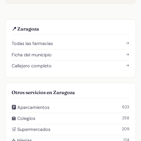
📍 Zaragoza
→
Todas las farmacias
→
Ficha del municipio
→
Callejero completo
Otros servicios en Zaragoza
623
🅿️ Aparcamientos
258
🏫 Colegios
209
🛒 Supermercados
124
⛪ Iglesias