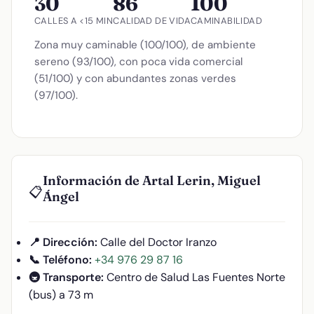
30
86
100
CALLES A <15 MIN
CALIDAD DE VIDA
CAMINABILIDAD
Zona muy caminable (100/100), de ambiente
sereno (93/100), con poca vida comercial
(51/100) y con abundantes zonas verdes
(97/100).
Información de Artal Lerin, Miguel
📋
Ángel
📍 Dirección:
Calle del Doctor Iranzo
📞 Teléfono:
+34 976 29 87 16
🚇 Transporte:
Centro de Salud Las Fuentes Norte
(bus) a 73 m