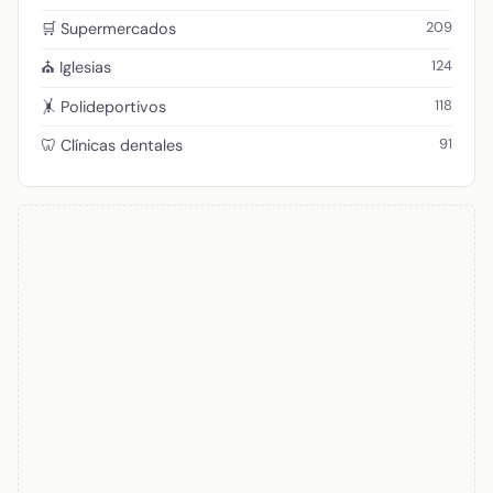
209
🛒 Supermercados
124
⛪ Iglesias
118
🤸 Polideportivos
91
🦷 Clínicas dentales