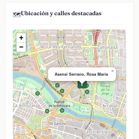
Ubicación y calles destacadas
🗺️
+
−
×
Asensi Serrano, Rosa María
💊