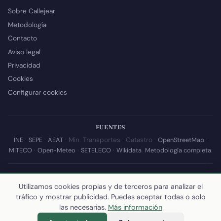
Sobre Callejear
Metodología
Contacto
Aviso legal
Privacidad
Cookies
Configurar cookies
FUENTES
INE
·
SEPE
·
AEAT
· Min. Transportes · Catastro ·
OpenStreetMap
·
MITECO
·
Open-Meteo
·
SETELECO
·
Wikidata
.
Metodología completa
.
© 2026 Callejear.com — Directorio municipal de España con datos
abiertos. Desarrollado y mantenido por
Yoel Castaño
.
Utilizamos cookies propias y de terceros para analizar el
tráfico y mostrar publicidad. Puedes aceptar todas o solo
Última actualización de esta página:
10 de julio de 2026
·
Cómo
las necesarias.
Más información
calculamos los datos