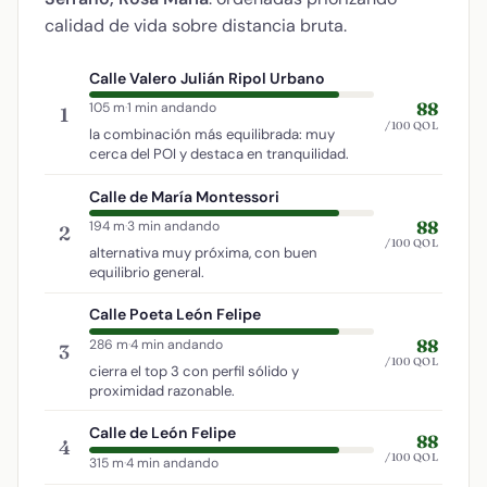
calidad de vida sobre distancia bruta.
Calle Valero Julián Ripol Urbano
88
105 m
·
1 min andando
1
/100 QOL
la combinación más equilibrada: muy
cerca del POI y destaca en tranquilidad.
Calle de María Montessori
88
194 m
·
3 min andando
2
/100 QOL
alternativa muy próxima, con buen
equilibrio general.
Calle Poeta León Felipe
88
286 m
·
4 min andando
3
/100 QOL
cierra el top 3 con perfil sólido y
proximidad razonable.
Calle de León Felipe
88
4
/100 QOL
315 m
·
4 min andando