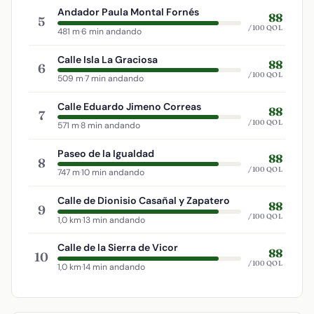
Andador Paula Montal Fornés
88
5
/100 QOL
481 m
·
6 min andando
Calle Isla La Graciosa
88
6
/100 QOL
509 m
·
7 min andando
Calle Eduardo Jimeno Correas
88
7
/100 QOL
571 m
·
8 min andando
Paseo de la Igualdad
88
8
/100 QOL
747 m
·
10 min andando
Calle de Dionisio Casañal y Zapatero
88
9
/100 QOL
1,0 km
·
13 min andando
Calle de la Sierra de Vicor
88
10
/100 QOL
1,0 km
·
14 min andando