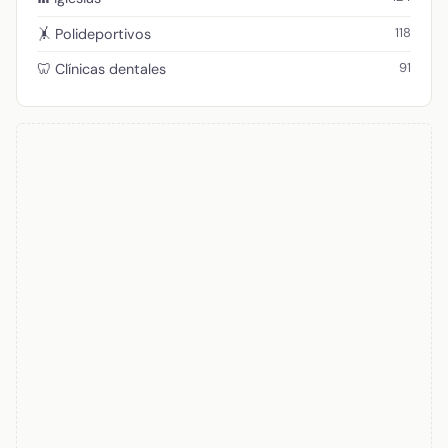
118
🤸 Polideportivos
91
🦷 Clínicas dentales