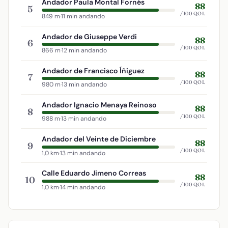
Andador Paula Montal Fornés
88
5
/100 QOL
849 m
·
11 min andando
Andador de Giuseppe Verdi
88
6
/100 QOL
866 m
·
12 min andando
Andador de Francisco Íñiguez
88
7
/100 QOL
980 m
·
13 min andando
Andador Ignacio Menaya Reinoso
88
8
/100 QOL
988 m
·
13 min andando
Andador del Veinte de Diciembre
88
9
/100 QOL
1,0 km
·
13 min andando
Calle Eduardo Jimeno Correas
88
10
/100 QOL
1,0 km
·
14 min andando