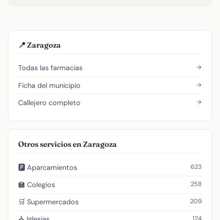
📍 Zaragoza
→
Todas las farmacias
→
Ficha del municipio
→
Callejero completo
Otros servicios en Zaragoza
623
🅿️ Aparcamientos
258
🏫 Colegios
209
🛒 Supermercados
124
⛪ Iglesias