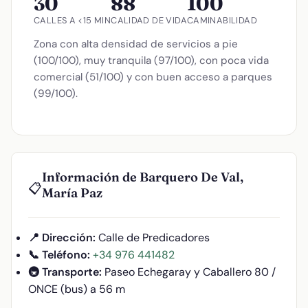
30
88
100
CALLES A <15 MIN
CALIDAD DE VIDA
CAMINABILIDAD
Zona con alta densidad de servicios a pie
(100/100), muy tranquila (97/100), con poca vida
comercial (51/100) y con buen acceso a parques
(99/100).
Información de Barquero De Val,
📋
María Paz
📍 Dirección:
Calle de Predicadores
📞 Teléfono:
+34 976 441482
🚇 Transporte:
Paseo Echegaray y Caballero 80 /
ONCE (bus) a 56 m