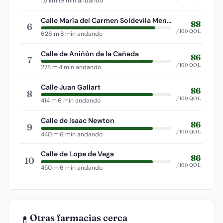
1,5 km
·
19 min andando
Calle María del Carmen Soldevila Menéndez
88
6
/100 QOL
626 m
·
8 min andando
Calle de Aniñón de la Cañada
86
7
/100 QOL
278 m
·
4 min andando
Calle Juan Gallart
86
8
/100 QOL
414 m
·
6 min andando
Calle de Isaac Newton
86
9
/100 QOL
440 m
·
6 min andando
Calle de Lope de Vega
86
10
/100 QOL
450 m
·
6 min andando
Otras farmacias cerca
💊