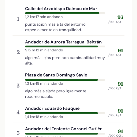
Calle del Arzobispo Dalmau de Mur
93
1,2 km
·
17 min andando
1
/100 QOL
puntuación más alta del entorno,
especialmente en tranquilidad.
Andador de Aurora Tarragual Beltrán
91
915 m
·
12 min andando
2
/100 QOL
algo más lejos pero con caminabilidad muy
alta.
Plaza de Santo Domingo Savio
91
1,3 km
·
18 min andando
3
/100 QOL
algo más alejada pero igualmente
recomendable.
Andador Eduardo Fauquié
91
4
/100 QOL
1,4 km
·
18 min andando
Andador del Teniente Coronel Gutiérrez Mellado
91
5
/100 QOL