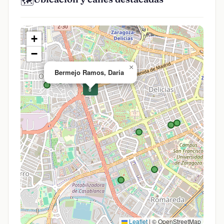
🗺️
+
−
×
Bermejo Ramos, Daria
💊
Leaflet
|
© OpenStreetMap