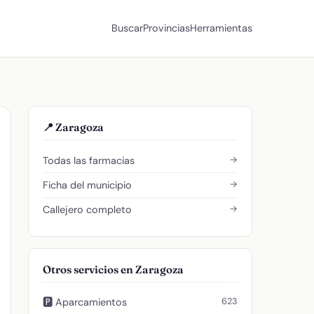
Buscar
Provincias
Herramientas
📍 Zaragoza
→
Todas las farmacias
→
Ficha del municipio
→
Callejero completo
Otros servicios en Zaragoza
623
🅿️ Aparcamientos