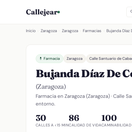
Callejear
Inicio
›
Zaragoza
›
Zaragoza
›
Farmacias
›
Bujanda Díaz 
💊 Farmacia
Zaragoza
Calle Santuario de Cab
Bujanda Díaz De C
(Zaragoza)
Farmacia en Zaragoza (Zaragoza) · Calle S
entorno.
30
86
100
CALLES A <15 MIN
CALIDAD DE VIDA
CAMINABILIDAD