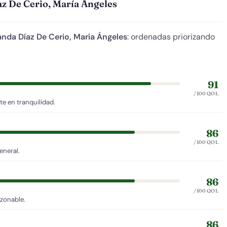
az De Cerio, María Ángeles
anda Díaz De Cerio, María Ángeles
: ordenadas priorizando
91
/100 QOL
e en tranquilidad.
86
/100 QOL
eneral.
86
/100 QOL
azonable.
86