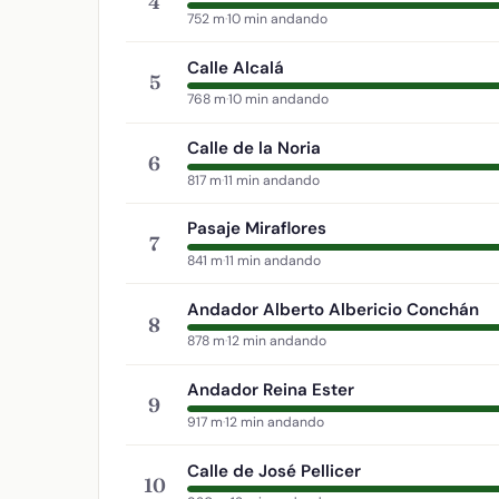
4
752 m
·
10 min andando
Calle Alcalá
5
768 m
·
10 min andando
Calle de la Noria
6
817 m
·
11 min andando
Pasaje Miraflores
7
841 m
·
11 min andando
Andador Alberto Albericio Conchán
8
878 m
·
12 min andando
Andador Reina Ester
9
917 m
·
12 min andando
Calle de José Pellicer
10