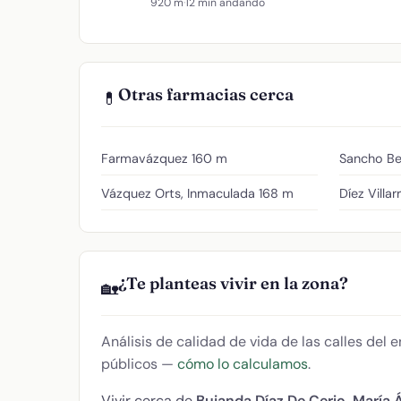
920 m
·
12 min andando
Otras farmacias cerca
💊
Farmavázquez
160 m
Sancho Be
Vázquez Orts, Inmaculada
168 m
Díez Villar
¿Te planteas vivir en la zona?
🏡
Análisis de calidad de vida de las calles del
públicos —
cómo lo calculamos
.
Vivir cerca de
Bujanda Díaz De Cerio, María 