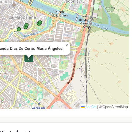
×
anda Díaz De Cerio, María Ángeles
💊
Leaflet
|
© OpenStreetMap