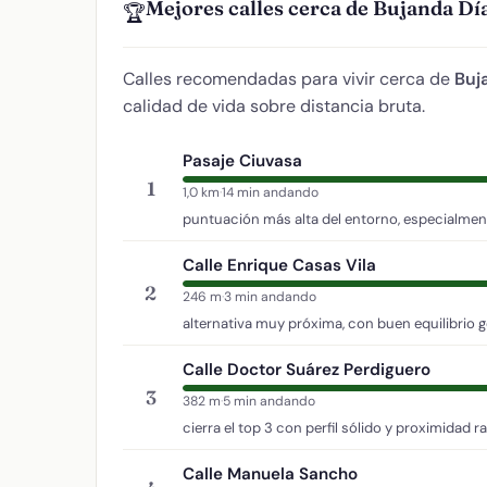
Mejores calles cerca de Bujanda Dí
🏆
Calles recomendadas para vivir cerca de
Buj
calidad de vida sobre distancia bruta.
Pasaje Ciuvasa
1
1,0 km
·
14 min andando
puntuación más alta del entorno, especialment
Calle Enrique Casas Vila
2
246 m
·
3 min andando
alternativa muy próxima, con buen equilibrio g
Calle Doctor Suárez Perdiguero
3
382 m
·
5 min andando
cierra el top 3 con perfil sólido y proximidad r
Calle Manuela Sancho