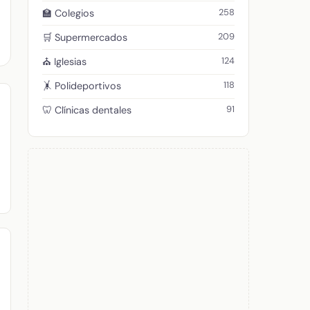
258
🏫 Colegios
209
🛒 Supermercados
124
⛪ Iglesias
118
🤸 Polideportivos
91
🦷 Clínicas dentales