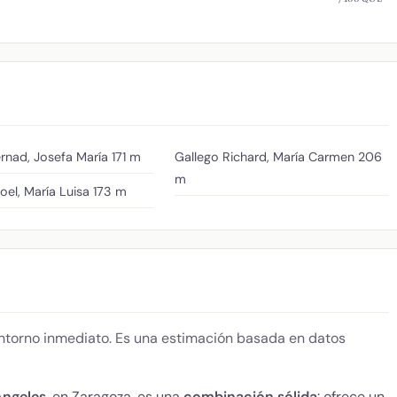
rnad, Josefa María
171 m
Gallego Richard, María Carmen
206
m
roel, María Luisa
173 m
 entorno inmediato. Es una estimación basada en datos
Ángeles
, en Zaragoza, es una
combinación sólida
: ofrece un