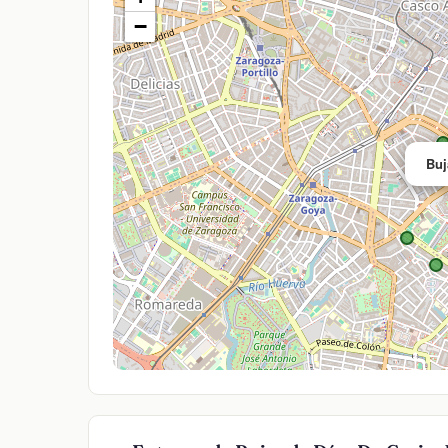
−
Buj