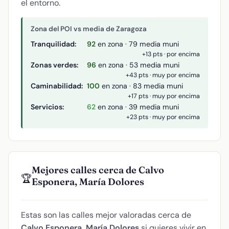
el entorno.
Zona del POI vs media de Zaragoza
Tranquilidad:
92
en zona · 79 media muni
+13 pts · por encima
Zonas verdes:
96
en zona · 53 media muni
+43 pts · muy por encima
Caminabilidad:
100
en zona · 83 media muni
+17 pts · muy por encima
Servicios:
62
en zona · 39 media muni
+23 pts · muy por encima
Mejores calles cerca de Calvo
🏆
Esponera, María Dolores
Estas son las calles mejor valoradas cerca de
Calvo Esponera, María Dolores
si quieres vivir en