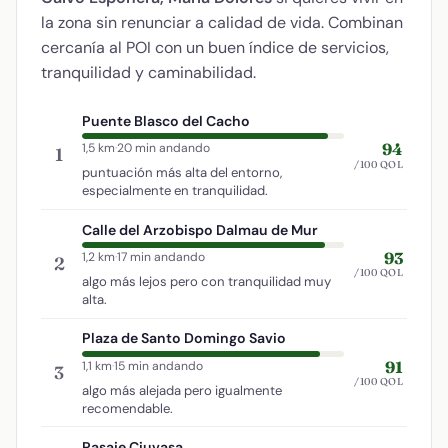
la zona sin renunciar a calidad de vida. Combinan
cercanía al POI con un buen índice de servicios,
tranquilidad y caminabilidad.
Puente Blasco del Cacho
94
1,5 km
·
20 min andando
1
/100 QOL
puntuación más alta del entorno,
especialmente en tranquilidad.
Calle del Arzobispo Dalmau de Mur
93
1,2 km
·
17 min andando
2
/100 QOL
algo más lejos pero con tranquilidad muy
alta.
Plaza de Santo Domingo Savio
91
1,1 km
·
15 min andando
3
/100 QOL
algo más alejada pero igualmente
recomendable.
Pasaje Ciuvasa