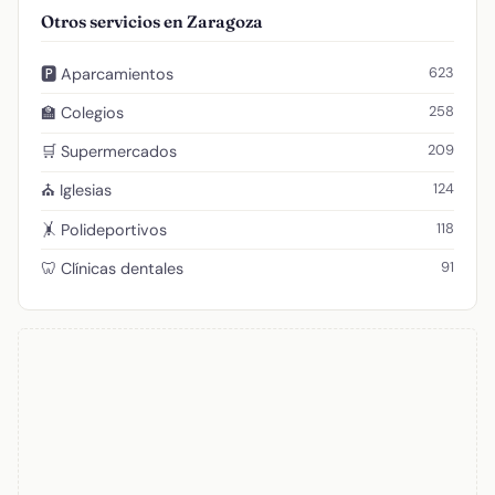
Otros servicios en Zaragoza
623
🅿️ Aparcamientos
258
🏫 Colegios
209
🛒 Supermercados
124
⛪ Iglesias
118
🤸 Polideportivos
91
🦷 Clínicas dentales