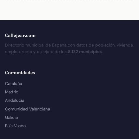
Callejear.com
Directorio municipal de España con datos de población, vivienda,
empleo, renta y callejero de los
8.132 municipios
.
Comunidades
Cataluña
Madrid
Andalucía
Comunidad Valenciana
Galicia
País Vasco