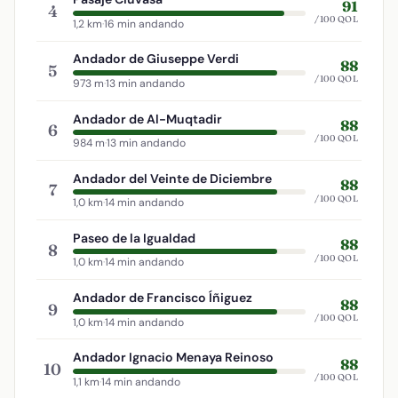
91
4
/100 QOL
1,2 km
·
16 min andando
Andador de Giuseppe Verdi
88
5
/100 QOL
973 m
·
13 min andando
Andador de Al-Muqtadir
88
6
/100 QOL
984 m
·
13 min andando
Andador del Veinte de Diciembre
88
7
/100 QOL
1,0 km
·
14 min andando
Paseo de la Igualdad
88
8
/100 QOL
1,0 km
·
14 min andando
Andador de Francisco Íñiguez
88
9
/100 QOL
1,0 km
·
14 min andando
Andador Ignacio Menaya Reinoso
88
10
/100 QOL
1,1 km
·
14 min andando