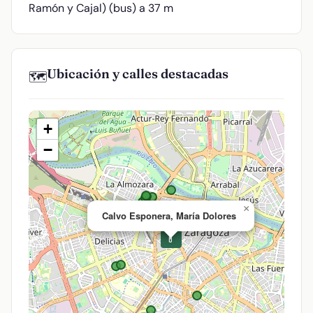
Ramón y Cajal) (bus) a 37 m
Ubicación y calles destacadas
🗺️
+
−
×
Calvo Esponera, María Dolores
💊