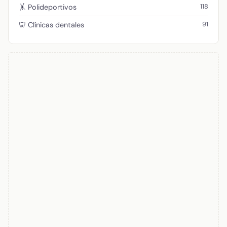
118
🤸 Polideportivos
91
🦷 Clínicas dentales