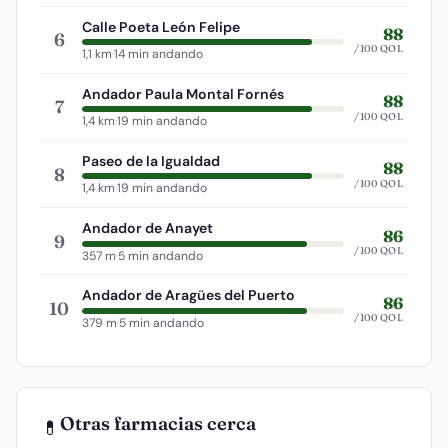
Calle Poeta León Felipe
88
6
/100 QOL
1,1 km
·
14 min andando
Andador Paula Montal Fornés
88
7
/100 QOL
1,4 km
·
19 min andando
Paseo de la Igualdad
88
8
/100 QOL
1,4 km
·
19 min andando
Andador de Anayet
86
9
/100 QOL
357 m
·
5 min andando
Andador de Aragües del Puerto
86
10
/100 QOL
379 m
·
5 min andando
Otras farmacias cerca
💊