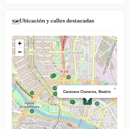
Ubicación y calles destacadas
🗺️
+
−
×
Caravaca Cisneros, Beatriz
💊