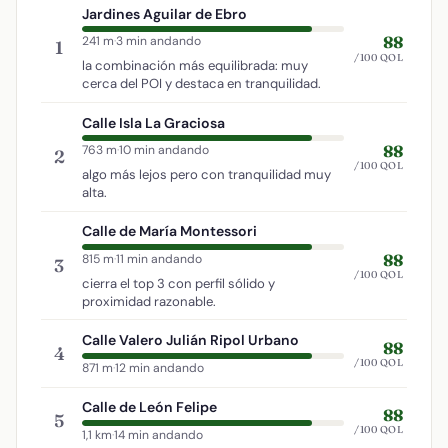
Jardines Aguilar de Ebro
88
241 m
·
3 min andando
1
/100 QOL
la combinación más equilibrada: muy
cerca del POI y destaca en tranquilidad.
Calle Isla La Graciosa
88
763 m
·
10 min andando
2
/100 QOL
algo más lejos pero con tranquilidad muy
alta.
Calle de María Montessori
88
815 m
·
11 min andando
3
/100 QOL
cierra el top 3 con perfil sólido y
proximidad razonable.
Calle Valero Julián Ripol Urbano
88
4
/100 QOL
871 m
·
12 min andando
Calle de León Felipe
88
5
/100 QOL
1,1 km
·
14 min andando