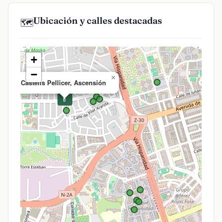
Ubicación y calles destacadas
🗺️
+
−
×
Castells Pellicer, Ascensión
💊