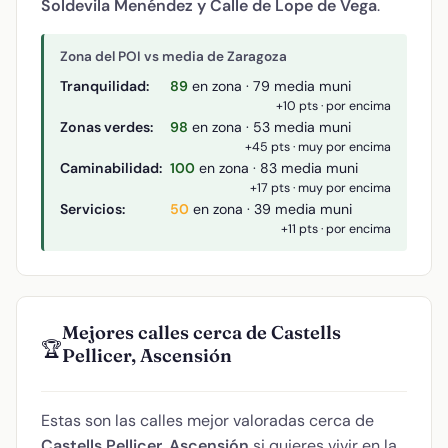
Soldevila Menéndez y Calle de Lope de Vega
.
Zona del POI vs media de Zaragoza
Tranquilidad:
89
en zona · 79 media muni
+10 pts · por encima
Zonas verdes:
98
en zona · 53 media muni
+45 pts · muy por encima
Caminabilidad:
100
en zona · 83 media muni
+17 pts · muy por encima
Servicios:
50
en zona · 39 media muni
+11 pts · por encima
Mejores calles cerca de Castells
🏆
Pellicer, Ascensión
Estas son las calles mejor valoradas cerca de
Castells Pellicer, Ascensión
si quieres vivir en la