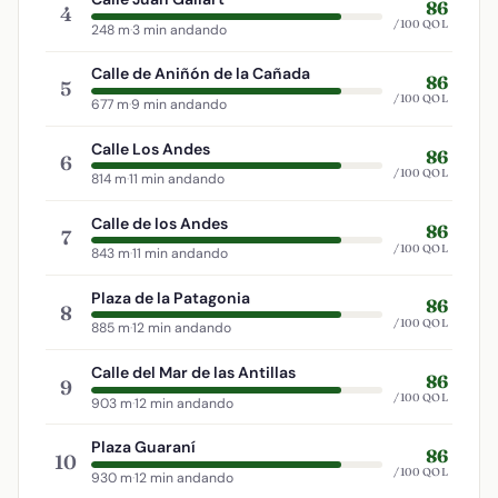
86
4
/100 QOL
248 m
·
3 min andando
Calle de Aniñón de la Cañada
86
5
/100 QOL
677 m
·
9 min andando
Calle Los Andes
86
6
/100 QOL
814 m
·
11 min andando
Calle de los Andes
86
7
/100 QOL
843 m
·
11 min andando
Plaza de la Patagonia
86
8
/100 QOL
885 m
·
12 min andando
Calle del Mar de las Antillas
86
9
/100 QOL
903 m
·
12 min andando
Plaza Guaraní
86
10
/100 QOL
930 m
·
12 min andando