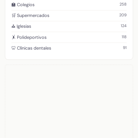
258
🏫 Colegios
209
🛒 Supermercados
124
⛪ Iglesias
118
🤸 Polideportivos
91
🦷 Clínicas dentales