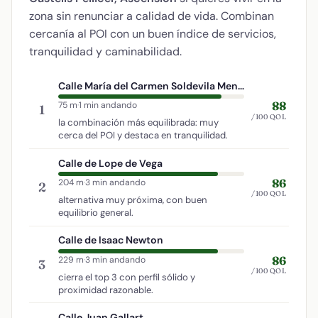
zona sin renunciar a calidad de vida. Combinan
cercanía al POI con un buen índice de servicios,
tranquilidad y caminabilidad.
Calle María del Carmen Soldevila Menéndez
88
75 m
·
1 min andando
1
/100 QOL
la combinación más equilibrada: muy
cerca del POI y destaca en tranquilidad.
Calle de Lope de Vega
86
204 m
·
3 min andando
2
/100 QOL
alternativa muy próxima, con buen
equilibrio general.
Calle de Isaac Newton
86
229 m
·
3 min andando
3
/100 QOL
cierra el top 3 con perfil sólido y
proximidad razonable.
Calle Juan Gallart