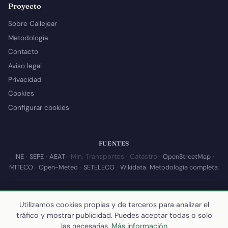
Proyecto
Sobre Callejear
Metodología
Contacto
Aviso legal
Privacidad
Cookies
Configurar cookies
FUENTES
INE
·
SEPE
·
AEAT
· Min. Transportes · Catastro ·
OpenStreetMap
·
MITECO
·
Open-Meteo
·
SETELECO
·
Wikidata
.
Metodología completa
.
© 2026 Callejear.com — Directorio municipal de España con datos
abiertos. Desarrollado y mantenido por
Yoel Castaño
.
Utilizamos cookies propias y de terceros para analizar el
tráfico y mostrar publicidad. Puedes aceptar todas o solo
Última actualización de esta página:
10 de julio de 2026
·
Cómo
las necesarias.
Más información