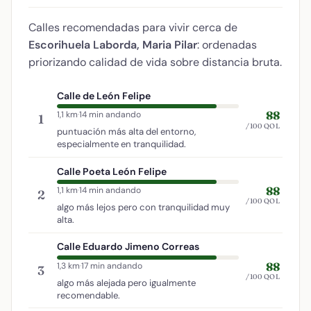
Calles recomendadas para vivir cerca de
Escorihuela Laborda, Maria Pilar
: ordenadas
priorizando calidad de vida sobre distancia bruta.
Calle de León Felipe
88
1,1 km
·
14 min andando
1
/100 QOL
puntuación más alta del entorno,
especialmente en tranquilidad.
Calle Poeta León Felipe
88
1,1 km
·
14 min andando
2
/100 QOL
algo más lejos pero con tranquilidad muy
alta.
Calle Eduardo Jimeno Correas
88
1,3 km
·
17 min andando
3
/100 QOL
algo más alejada pero igualmente
recomendable.