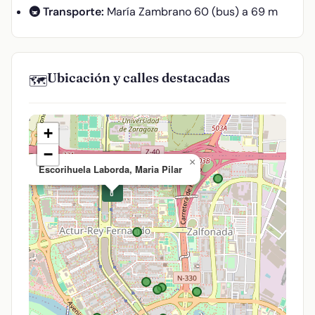
🚇 Transporte:
María Zambrano 60 (bus) a 69 m
Ubicación y calles destacadas
🗺️
+
−
×
Escorihuela Laborda, Maria Pilar
💊