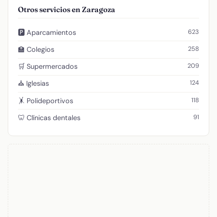
Otros servicios en Zaragoza
623
🅿️ Aparcamientos
258
🏫 Colegios
209
🛒 Supermercados
124
⛪ Iglesias
118
🤸 Polideportivos
91
🦷 Clínicas dentales