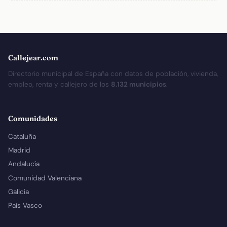
Callejear.com
Directorio municipal de España con datos de población, vivienda,
empleo, renta y callejero de los
8.132 municipios
.
Comunidades
Cataluña
Madrid
Andalucía
Comunidad Valenciana
Galicia
País Vasco