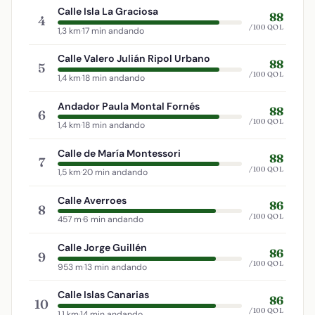
Calle Isla La Graciosa
88
4
/100 QOL
1,3 km
·
17 min andando
Calle Valero Julián Ripol Urbano
88
5
/100 QOL
1,4 km
·
18 min andando
Andador Paula Montal Fornés
88
6
/100 QOL
1,4 km
·
18 min andando
Calle de María Montessori
88
7
/100 QOL
1,5 km
·
20 min andando
Calle Averroes
86
8
/100 QOL
457 m
·
6 min andando
Calle Jorge Guillén
86
9
/100 QOL
953 m
·
13 min andando
Calle Islas Canarias
86
10
/100 QOL
1,1 km
·
14 min andando