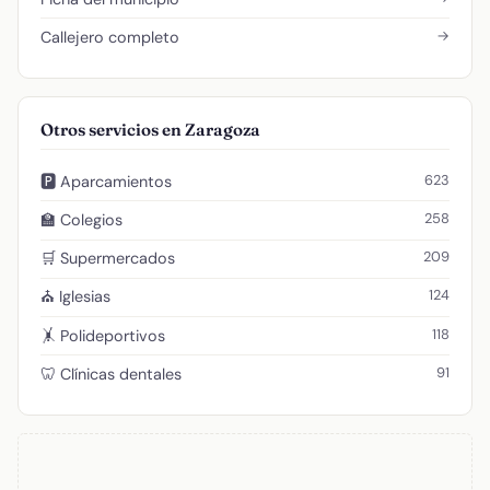
→
Callejero completo
Otros servicios en Zaragoza
623
🅿️ Aparcamientos
258
🏫 Colegios
209
🛒 Supermercados
124
⛪ Iglesias
118
🤸 Polideportivos
91
🦷 Clínicas dentales