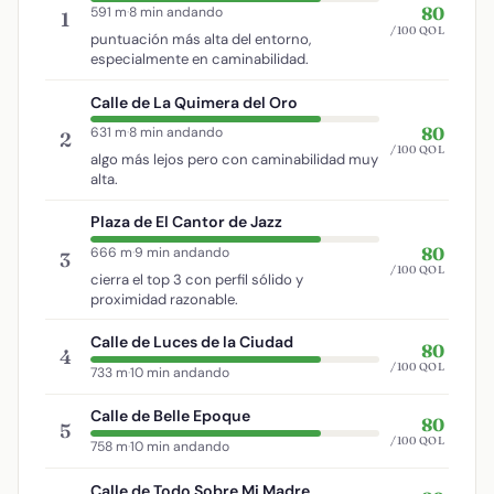
80
591 m
·
8 min andando
1
/100 QOL
puntuación más alta del entorno,
especialmente en caminabilidad.
Calle de La Quimera del Oro
80
631 m
·
8 min andando
2
/100 QOL
algo más lejos pero con caminabilidad muy
alta.
Plaza de El Cantor de Jazz
80
666 m
·
9 min andando
3
/100 QOL
cierra el top 3 con perfil sólido y
proximidad razonable.
Calle de Luces de la Ciudad
80
4
/100 QOL
733 m
·
10 min andando
Calle de Belle Epoque
80
5
/100 QOL
758 m
·
10 min andando
Calle de Todo Sobre Mi Madre