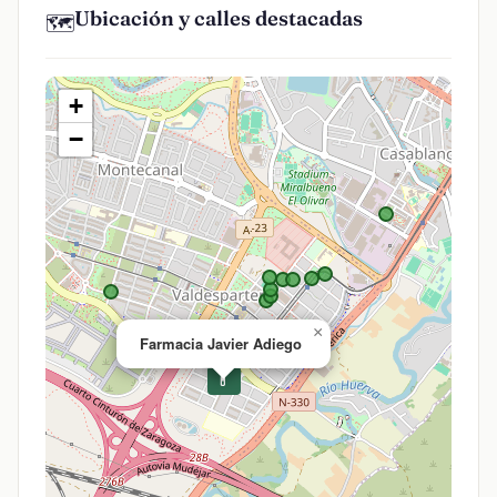
Ubicación y calles destacadas
🗺️
+
−
×
Farmacia Javier Adiego
💊