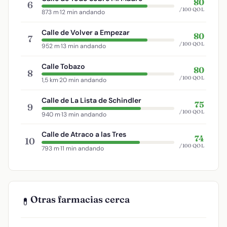
80
6
/100 QOL
873 m
·
12 min andando
Calle de Volver a Empezar
80
7
/100 QOL
952 m
·
13 min andando
Calle Tobazo
80
8
/100 QOL
1,5 km
·
20 min andando
Calle de La Lista de Schindler
75
9
/100 QOL
940 m
·
13 min andando
Calle de Atraco a las Tres
74
10
/100 QOL
793 m
·
11 min andando
Otras farmacias cerca
💊