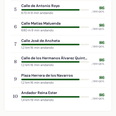
Calle de Antonio Royo
86
5
/100 QOL
673 m
·
9 min andando
Calle Matías Maluenda
86
6
/100 QOL
680 m
·
9 min andando
Calle José de Ancheta
86
7
/100 QOL
1,2 km
·
16 min andando
Calle de los Hermanos Álvarez Quintero
86
8
/100 QOL
1,2 km
·
16 min andando
Plaza Herrera de los Navarros
86
9
/100 QOL
1,2 km
·
16 min andando
Andador Reina Ester
86
10
/100 QOL
1,4 km
·
19 min andando