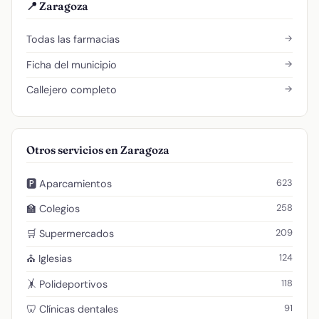
📍 Zaragoza
→
Todas las farmacias
→
Ficha del municipio
→
Callejero completo
Otros servicios en Zaragoza
623
🅿️ Aparcamientos
258
🏫 Colegios
209
🛒 Supermercados
124
⛪ Iglesias
118
🤸 Polideportivos
91
🦷 Clínicas dentales