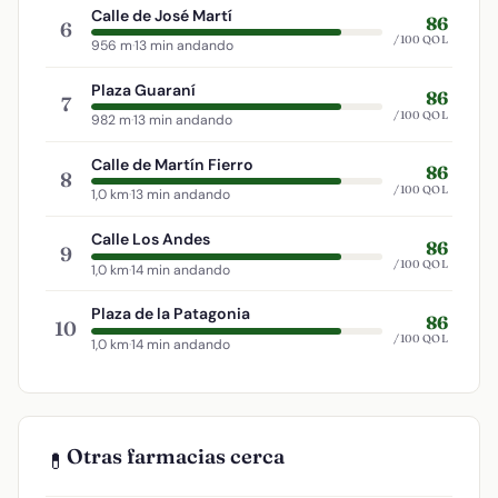
Calle de José Martí
86
6
/100 QOL
956 m
·
13 min andando
Plaza Guaraní
86
7
/100 QOL
982 m
·
13 min andando
Calle de Martín Fierro
86
8
/100 QOL
1,0 km
·
13 min andando
Calle Los Andes
86
9
/100 QOL
1,0 km
·
14 min andando
Plaza de la Patagonia
86
10
/100 QOL
1,0 km
·
14 min andando
Otras farmacias cerca
💊