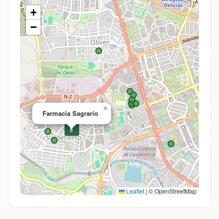
+
−
×
Farmacia Sagrario
💊
Leaflet
|
© OpenStreetMap