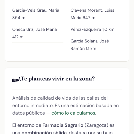
García-Vela Grau, Maria
Clavería Morant, Luisa
354 m
María
647 m
Oneca Uriz, José María
Pérez-Ezquerra
1,0 km
412 m
García Solans, José
Ramón
1,1 km
¿Te planteas vivir en la zona?
🏡
Análisis de calidad de vida de las calles del
entorno inmediato. Es una estimación basada en
datos públicos —
cómo lo calculamos
.
El entorno de
Farmacia Sagrario
(Zaragoza) es
una
combinación sólida
: destaca por su bajo