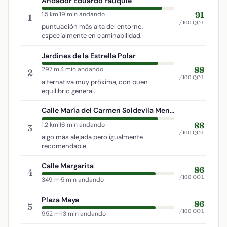
Andador Eduardo Fauquié
91
1,5 km
·
19 min andando
1
/100 QOL
puntuación más alta del entorno,
especialmente en caminabilidad.
Jardines de la Estrella Polar
88
297 m
·
4 min andando
2
/100 QOL
alternativa muy próxima, con buen
equilibrio general.
Calle María del Carmen Soldevila Menéndez
88
1,2 km
·
16 min andando
3
/100 QOL
algo más alejada pero igualmente
recomendable.
Calle Margarita
86
4
/100 QOL
349 m
·
5 min andando
Plaza Maya
86
5
/100 QOL
952 m
·
13 min andando