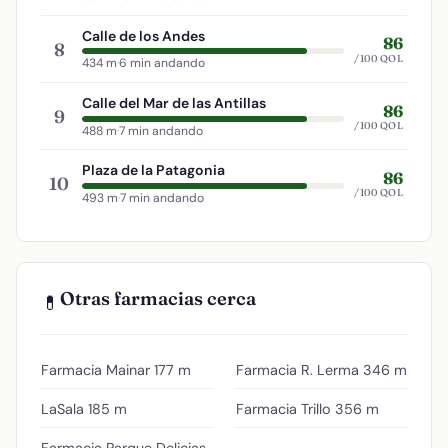
Calle de los Andes
86
8
/100 QOL
434 m
·
6 min andando
Calle del Mar de las Antillas
86
9
/100 QOL
488 m
·
7 min andando
Plaza de la Patagonia
86
10
/100 QOL
493 m
·
7 min andando
Otras farmacias cerca
💊
Farmacia Mainar
177 m
Farmacia R. Lerma
346 m
LaSala
185 m
Farmacia Trillo
356 m
Farmacia Parque Delicias