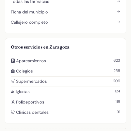
→
Todas las farmacias
→
Ficha del municipio
→
Callejero completo
Otros servicios en Zaragoza
623
🅿️ Aparcamientos
258
🏫 Colegios
209
🛒 Supermercados
124
⛪ Iglesias
118
🤸 Polideportivos
91
🦷 Clínicas dentales