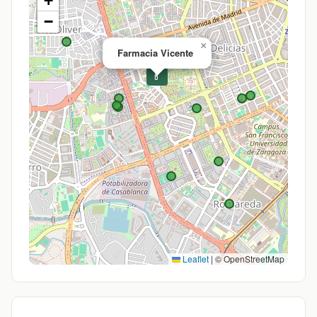
+
−
×
Farmacia Vicente
💊
Leaflet
|
© OpenStreetMap