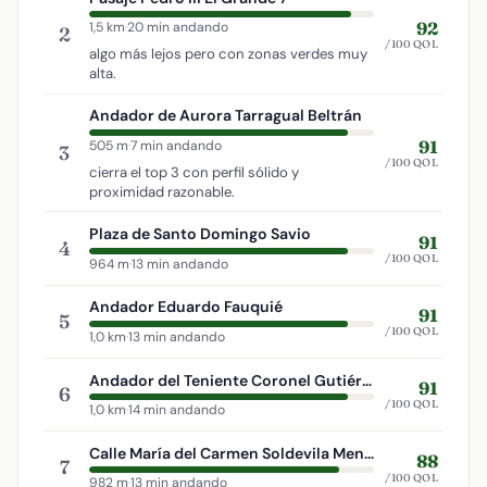
92
1,5 km
·
20 min andando
2
/100 QOL
algo más lejos pero con zonas verdes muy
alta.
Andador de Aurora Tarragual Beltrán
91
505 m
·
7 min andando
3
/100 QOL
cierra el top 3 con perfil sólido y
proximidad razonable.
Plaza de Santo Domingo Savio
91
4
/100 QOL
964 m
·
13 min andando
Andador Eduardo Fauquié
91
5
/100 QOL
1,0 km
·
13 min andando
Andador del Teniente Coronel Gutiérrez Mellado
91
6
/100 QOL
1,0 km
·
14 min andando
Calle María del Carmen Soldevila Menéndez
88
7
/100 QOL
982 m
·
13 min andando