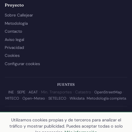
Proyecto
Sobre Callejear
Metodología
Contacto
Aviso legal
Privacidad
Cookies
Configurar cookies
FUENTES
INE
·
SEPE
·
AEAT
· Min. Transportes · Catastro ·
OpenStreetMap
·
MITECO
·
Open-Meteo
·
SETELECO
·
Wikidata
.
Metodología completa
.
© 2026 Callejear.com — Directorio municipal de España con datos
abiertos. Desarrollado y mantenido por
Yoel Castaño
.
Utilizamos cookies propias y de terceros para analizar el
tráfico y mostrar publicidad. Puedes aceptar todas o solo
Última actualización de esta página:
10 de julio de 2026
·
Cómo