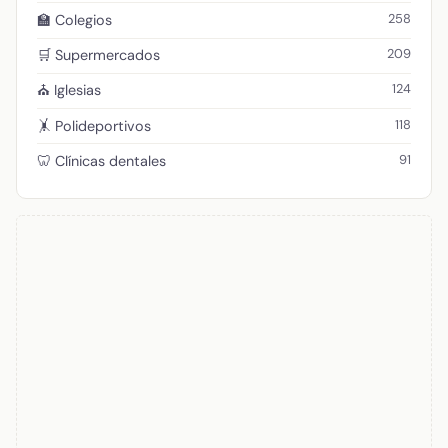
258
🏫 Colegios
209
🛒 Supermercados
124
⛪ Iglesias
118
🤸 Polideportivos
91
🦷 Clínicas dentales