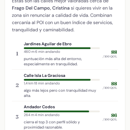
Estas son las calles mejor valoradas cerca de
Frago Del Campo, Cristina
si quieres vivir en la
zona sin renunciar a calidad de vida. Combinan
cercanía al POI con un buen índice de servicios,
tranquilidad y caminabilidad.
Jardines Aguilar de Ebro
88
460 m
·
6 min andando
1
/100 QOL
puntuación más alta del entorno,
especialmente en tranquilidad.
Calle Isla La Graciosa
88
1,4 km
·
18 min andando
2
/100 QOL
algo más lejos pero con tranquilidad muy
alta.
Andador Codos
86
264 m
·
4 min andando
3
/100 QOL
cierra el top 3 con perfil sólido y
proximidad razonable.