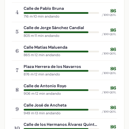
Calle de Pablo Bruna
86
4
/100 QOL
716 m
·
10 min andando
Calle de Jorge Sánchez Candial
86
5
/100 QOL
805 m
·
11 min andando
Calle Matías Maluenda
86
6
/100 QOL
865 m
·
12 min andando
Plaza Herrera de los Navarros
86
7
/100 QOL
876 m
·
12 min andando
Calle de Antonio Royo
86
8
/100 QOL
906 m
·
12 min andando
Calle José de Ancheta
86
9
/100 QOL
949 m
·
13 min andando
Calle de los Hermanos Álvarez Quintero
86
10