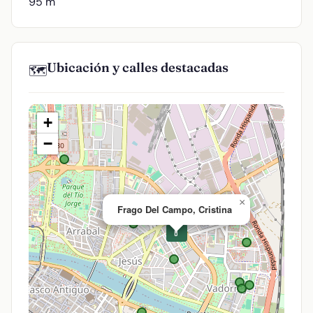
95 m
Ubicación y calles destacadas
🗺️
+
−
×
Frago Del Campo, Cristina
💊