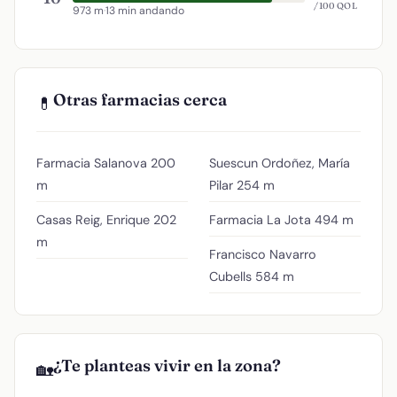
/100 QOL
973 m
·
13 min andando
Otras farmacias cerca
💊
Farmacia Salanova
200
Suescun Ordoñez, María
m
Pilar
254 m
Casas Reig, Enrique
202
Farmacia La Jota
494 m
m
Francisco Navarro
Cubells
584 m
¿Te planteas vivir en la zona?
🏡