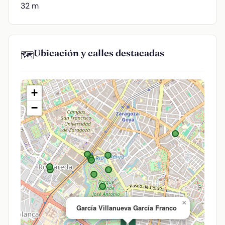
32 m
Ubicación y calles destacadas
🗺️
+
−
×
García Villanueva García Franco
💊