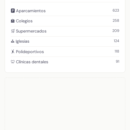
623
🅿️ Aparcamientos
258
🏫 Colegios
209
🛒 Supermercados
124
⛪ Iglesias
118
🤸 Polideportivos
91
🦷 Clínicas dentales