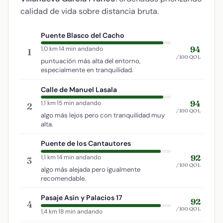
calidad de vida sobre distancia bruta.
Puente Blasco del Cacho
94
1,0 km
·
14 min andando
1
/100 QOL
puntuación más alta del entorno,
especialmente en tranquilidad.
Calle de Manuel Lasala
94
1,1 km
·
15 min andando
2
/100 QOL
algo más lejos pero con tranquilidad muy
alta.
Puente de los Cantautores
92
1,1 km
·
14 min andando
3
/100 QOL
algo más alejada pero igualmente
recomendable.
Pasaje Asín y Palacios 17
92
4
/100 QOL
1,4 km
·
18 min andando