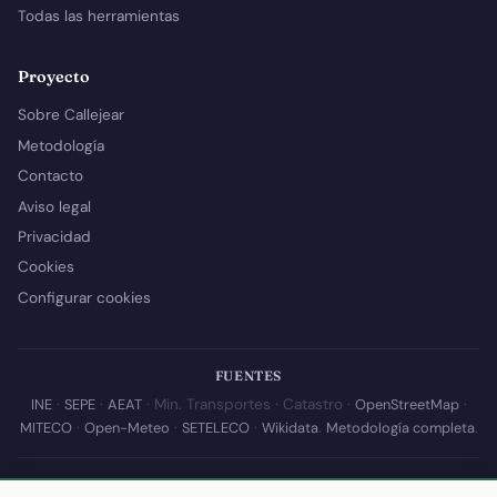
Todas las herramientas
Proyecto
Sobre Callejear
Metodología
Contacto
Aviso legal
Privacidad
Cookies
Configurar cookies
FUENTES
INE
·
SEPE
·
AEAT
· Min. Transportes · Catastro ·
OpenStreetMap
·
MITECO
·
Open-Meteo
·
SETELECO
·
Wikidata
.
Metodología completa
.
© 2026 Callejear.com — Directorio municipal de España con datos