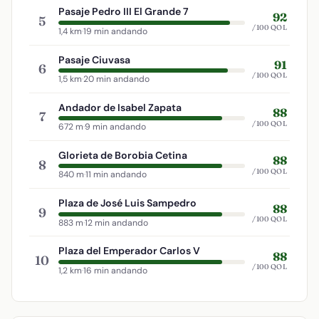
Pasaje Pedro III El Grande 7
92
5
/100 QOL
1,4 km
·
19 min andando
Pasaje Ciuvasa
91
6
/100 QOL
1,5 km
·
20 min andando
Andador de Isabel Zapata
88
7
/100 QOL
672 m
·
9 min andando
Glorieta de Borobia Cetina
88
8
/100 QOL
840 m
·
11 min andando
Plaza de José Luis Sampedro
88
9
/100 QOL
883 m
·
12 min andando
Plaza del Emperador Carlos V
88
10
/100 QOL
1,2 km
·
16 min andando