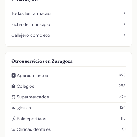
→
Todas las farmacias
→
Ficha del municipio
→
Callejero completo
Otros servicios en Zaragoza
623
🅿️ Aparcamientos
258
🏫 Colegios
209
🛒 Supermercados
124
⛪ Iglesias
118
🤸 Polideportivos
91
🦷 Clínicas dentales