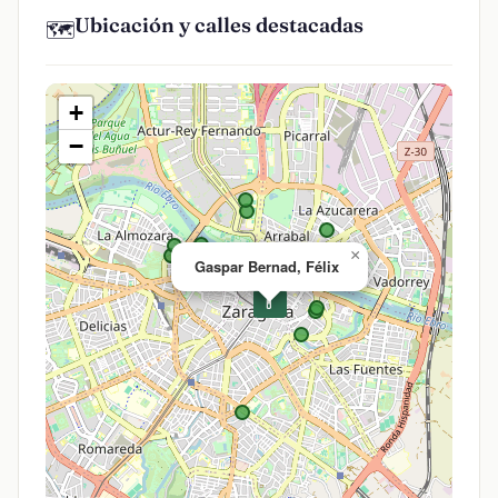
Ubicación y calles destacadas
🗺️
+
−
×
Gaspar Bernad, Félix
💊