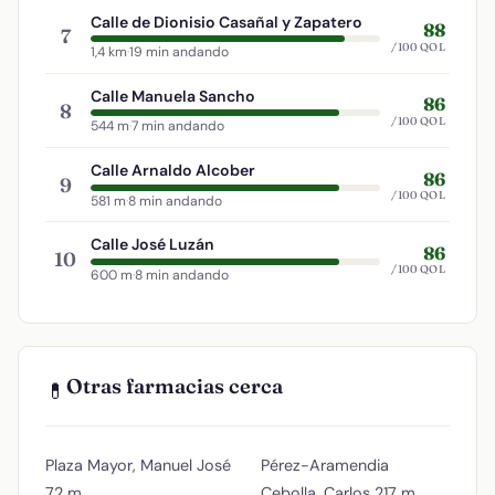
Calle de Dionisio Casañal y Zapatero
88
7
/100 QOL
1,4 km
·
19 min andando
Calle Manuela Sancho
86
8
/100 QOL
544 m
·
7 min andando
Calle Arnaldo Alcober
86
9
/100 QOL
581 m
·
8 min andando
Calle José Luzán
86
10
/100 QOL
600 m
·
8 min andando
Otras farmacias cerca
💊
Plaza Mayor, Manuel José
Pérez-Aramendia
72 m
Cebolla, Carlos
217 m