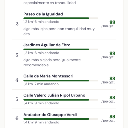
especialmente en tranquilidad.
Paseo de la Igualdad
88
1,2 km
·
16 min andando
2
/100 QOL
algo más lejos pero con tranquilidad muy
alta.
Jardines Aguilar de Ebro
88
1,2 km
·
16 min andando
3
/100 QOL
algo más alejada pero igualmente
recomendable.
Calle de María Montessori
88
4
/100 QOL
1,3 km
·
17 min andando
Calle Valero Julián Ripol Urbano
88
5
/100 QOL
1,4 km
·
19 min andando
Andador de Giuseppe Verdi
88
6
/100 QOL
1,4 km
·
19 min andando