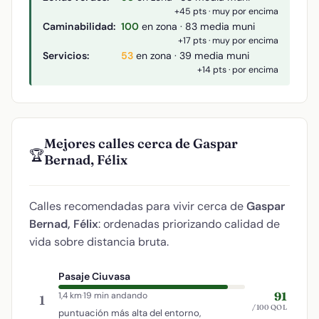
+45 pts · muy por encima
Caminabilidad:
100
en zona · 83 media muni
+17 pts · muy por encima
Servicios:
53
en zona · 39 media muni
+14 pts · por encima
Mejores calles cerca de Gaspar
🏆
Bernad, Félix
Calles recomendadas para vivir cerca de
Gaspar
Bernad, Félix
: ordenadas priorizando calidad de
vida sobre distancia bruta.
Pasaje Ciuvasa
91
1,4 km
·
19 min andando
1
/100 QOL
puntuación más alta del entorno,