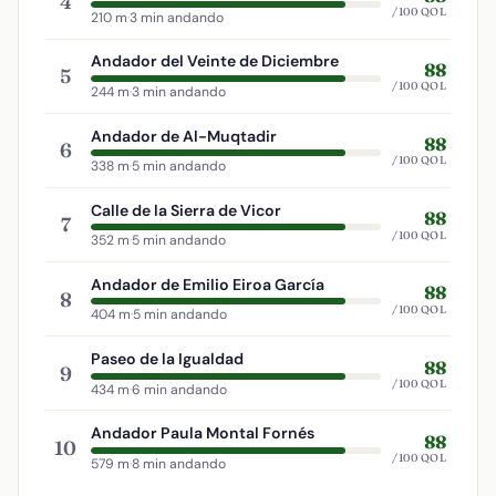
4
/100 QOL
210 m
·
3 min andando
Andador del Veinte de Diciembre
88
5
/100 QOL
244 m
·
3 min andando
Andador de Al-Muqtadir
88
6
/100 QOL
338 m
·
5 min andando
Calle de la Sierra de Vicor
88
7
/100 QOL
352 m
·
5 min andando
Andador de Emilio Eiroa García
88
8
/100 QOL
404 m
·
5 min andando
Paseo de la Igualdad
88
9
/100 QOL
434 m
·
6 min andando
Andador Paula Montal Fornés
88
10
/100 QOL
579 m
·
8 min andando