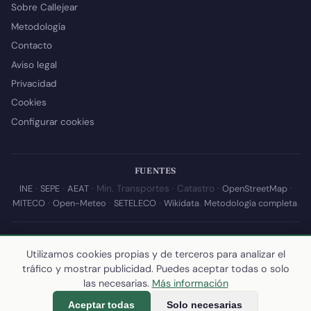
Sobre Callejear
Metodología
Contacto
Aviso legal
Privacidad
Cookies
Configurar cookies
FUENTES
INE
·
SEPE
·
AEAT
· Min. Transportes · Catastro ·
OpenStreetMap
·
MITECO
·
Open-Meteo
·
SETELECO
·
Wikidata
.
Metodología completa
.
© 2026 Callejear.com — Directorio municipal de España con datos
abiertos. Desarrollado y mantenido por
Yoel Castaño
.
Utilizamos cookies propias y de terceros para analizar el
tráfico y mostrar publicidad. Puedes aceptar todas o solo
Última actualización de esta página:
10 de julio de 2026
·
Cómo
las necesarias.
Más información
calculamos los datos
Aceptar todas
Solo necesarias