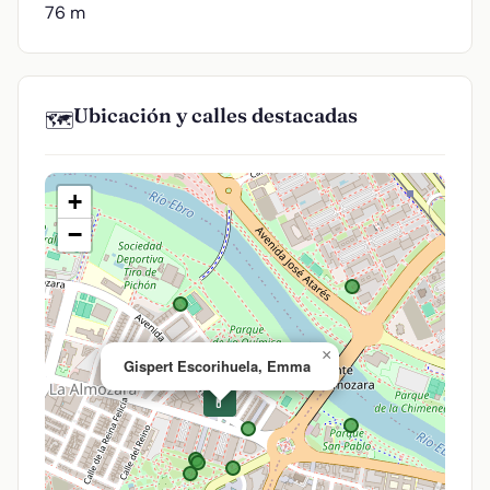
76 m
Ubicación y calles destacadas
🗺️
+
−
×
Gispert Escorihuela, Emma
💊