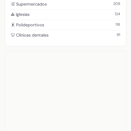
209
🛒 Supermercados
124
⛪ Iglesias
118
🤸 Polideportivos
91
🦷 Clínicas dentales