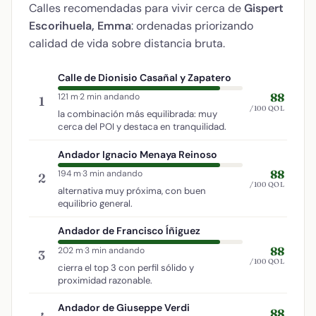
Calles recomendadas para vivir cerca de
Gispert
Escorihuela, Emma
: ordenadas priorizando
calidad de vida sobre distancia bruta.
Calle de Dionisio Casañal y Zapatero
88
121 m
·
2 min andando
1
/100 QOL
la combinación más equilibrada: muy
cerca del POI y destaca en tranquilidad.
Andador Ignacio Menaya Reinoso
88
194 m
·
3 min andando
2
/100 QOL
alternativa muy próxima, con buen
equilibrio general.
Andador de Francisco Íñiguez
88
202 m
·
3 min andando
3
/100 QOL
cierra el top 3 con perfil sólido y
proximidad razonable.
Andador de Giuseppe Verdi
88