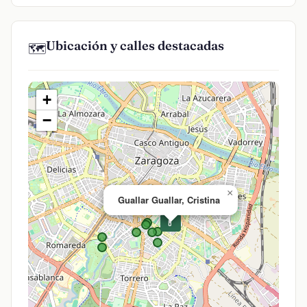
Ubicación y calles destacadas
🗺️
+
−
×
Guallar Guallar, Cristina
💊