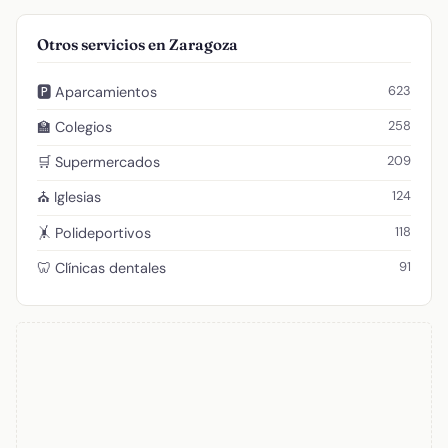
Otros servicios en Zaragoza
623
🅿️ Aparcamientos
258
🏫 Colegios
209
🛒 Supermercados
124
⛪ Iglesias
118
🤸 Polideportivos
91
🦷 Clínicas dentales