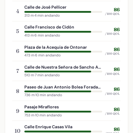
Calle de José Pellicer
86
4
/100 QOL
313 m
·
4 min andando
Calle Francisco de Cidón
86
5
/100 QOL
413 m
·
6 min andando
Plaza de la Acequia de Ontonar
86
6
/100 QOL
473 m
·
6 min andando
Calle de Nuestra Señora de Sancho Abarca
86
7
/100 QOL
510 m
·
7 min andando
Paseo de Juan Antonio Bolea Foradada
86
8
/100 QOL
736 m
·
10 min andando
Pasaje Miraflores
86
9
/100 QOL
753 m
·
10 min andando
Calle Enrique Casas Vila
86
10