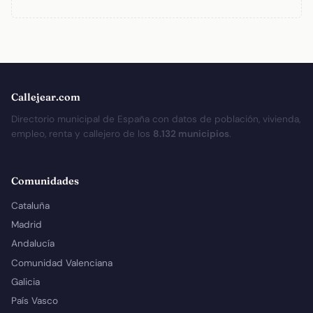
Callejear.com
Directorio municipal de España con datos de población, vivienda,
empleo, renta y callejero de los
8.132 municipios
.
Comunidades
Cataluña
Madrid
Andalucía
Comunidad Valenciana
Galicia
País Vasco