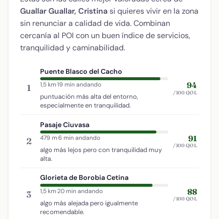
Guallar Guallar, Cristina
si quieres vivir en la zona
sin renunciar a calidad de vida. Combinan
cercanía al POI con un buen índice de servicios,
tranquilidad y caminabilidad.
Puente Blasco del Cacho
94
1,5 km
·
19 min andando
1
/100 QOL
puntuación más alta del entorno,
especialmente en tranquilidad.
Pasaje Ciuvasa
91
479 m
·
6 min andando
2
/100 QOL
algo más lejos pero con tranquilidad muy
alta.
Glorieta de Borobia Cetina
88
1,5 km
·
20 min andando
3
/100 QOL
algo más alejada pero igualmente
recomendable.