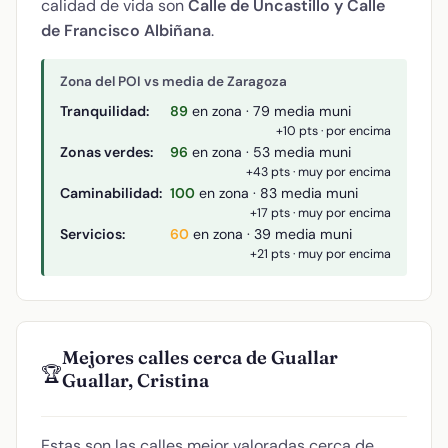
calidad de vida son
Calle de Uncastillo y Calle
de Francisco Albiñana
.
Zona del POI vs media de Zaragoza
Tranquilidad:
89
en zona · 79 media muni
+10 pts · por encima
Zonas verdes:
96
en zona · 53 media muni
+43 pts · muy por encima
Caminabilidad:
100
en zona · 83 media muni
+17 pts · muy por encima
Servicios:
60
en zona · 39 media muni
+21 pts · muy por encima
Mejores calles cerca de Guallar
🏆
Guallar, Cristina
Estas son las calles mejor valoradas cerca de