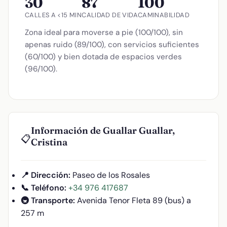
30
87
100
CALLES A <15 MIN
CALIDAD DE VIDA
CAMINABILIDAD
Zona ideal para moverse a pie (100/100), sin
apenas ruido (89/100), con servicios suficientes
(60/100) y bien dotada de espacios verdes
(96/100).
Información de Guallar Guallar,
📋
Cristina
📍 Dirección:
Paseo de los Rosales
📞 Teléfono:
+34 976 417687
🚇 Transporte:
Avenida Tenor Fleta 89 (bus) a
257 m