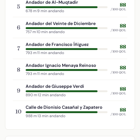
Andador de Al-Muqtadir
88
5
/100 QOL
678 m
·
9 min andando
Andador del Veinte de Diciembre
88
6
/100 QOL
757 m
·
10 min andando
Andador de Francisco Íñiguez
88
7
/100 QOL
793 m
·
11 min andando
Andador Ignacio Menaya Reinoso
88
8
/100 QOL
793 m
·
11 min andando
Andador de Giuseppe Verdi
88
9
/100 QOL
890 m
·
12 min andando
Calle de Dionisio Casañal y Zapatero
88
10
/100 QOL
988 m
·
13 min andando