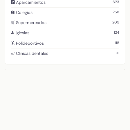
623
🅿️ Aparcamientos
258
🏫 Colegios
209
🛒 Supermercados
124
⛪ Iglesias
118
🤸 Polideportivos
91
🦷 Clínicas dentales