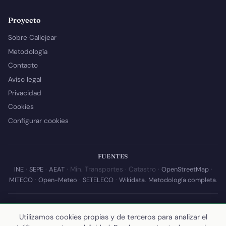
Proyecto
Sobre Callejear
Metodología
Contacto
Aviso legal
Privacidad
Cookies
Configurar cookies
FUENTES
INE
·
SEPE
·
AEAT
· Min. Transportes · Catastro ·
OpenStreetMap
·
MITECO
·
Open-Meteo
·
SETELECO
·
Wikidata
.
Metodología completa
.
© 2026 Callejear.com — Directorio municipal de España con datos
abiertos. Desarrollado y mantenido por
Yoel Castaño
.
Utilizamos cookies propias y de terceros para analizar el