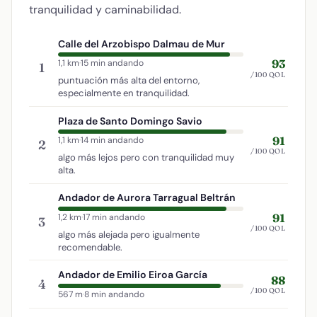
tranquilidad y caminabilidad.
Calle del Arzobispo Dalmau de Mur
93
1,1 km
·
15 min andando
1
/100 QOL
puntuación más alta del entorno,
especialmente en tranquilidad.
Plaza de Santo Domingo Savio
91
1,1 km
·
14 min andando
2
/100 QOL
algo más lejos pero con tranquilidad muy
alta.
Andador de Aurora Tarragual Beltrán
91
1,2 km
·
17 min andando
3
/100 QOL
algo más alejada pero igualmente
recomendable.
Andador de Emilio Eiroa García
88
4
/100 QOL
567 m
·
8 min andando