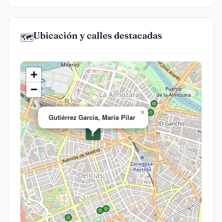
Ubicación y calles destacadas
🗺️
+
−
×
Gutiérrez García, María Pilar
💊