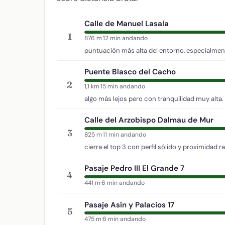
Calle de Manuel Lasala
1
876 m
·
12 min andando
puntuación más alta del entorno, especialment
Puente Blasco del Cacho
2
1,1 km
·
15 min andando
algo más lejos pero con tranquilidad muy alta.
Calle del Arzobispo Dalmau de Mur
3
825 m
·
11 min andando
cierra el top 3 con perfil sólido y proximidad r
Pasaje Pedro III El Grande 7
4
441 m
·
6 min andando
Pasaje Asín y Palacios 17
5
475 m
·
6 min andando