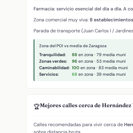
Farmacia: servicio esencial del día a día. A c
Zona comercial muy viva:
8 establecimiento
Parada de transporte (Juan Carlos I / Jardines
Zona del POI vs media de Zaragoza
Tranquilidad:
88
en zona · 79 media muni
Zonas verdes:
96
en zona · 53 media muni
Caminabilidad:
100
en zona · 83 media muni
Servicios:
68
en zona · 39 media muni
Mejores calles cerca de Hernández V
🏆
Calles recomendadas para vivir cerca de
Her
sobre distancia bruta.