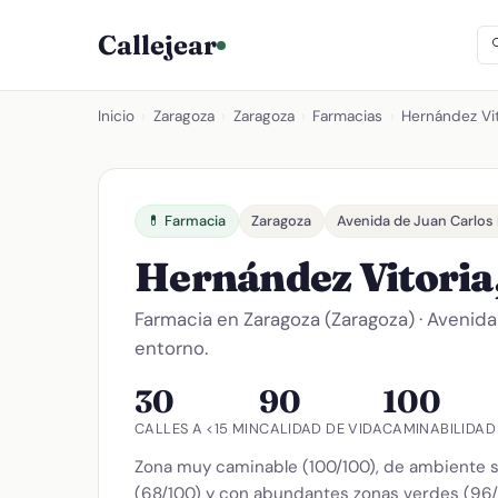
Callejear
Inicio
›
Zaragoza
›
Zaragoza
›
Farmacias
›
Hernández Vit
💊 Farmacia
Zaragoza
Avenida de Juan Carlos 
Hernández Vitoria
Farmacia en Zaragoza (Zaragoza) · Avenida
entorno.
30
90
100
CALLES A <15 MIN
CALIDAD DE VIDA
CAMINABILIDAD
Zona muy caminable (100/100), de ambiente s
(68/100) y con abundantes zonas verdes (96/