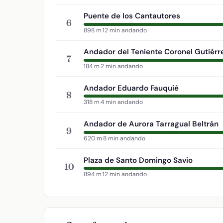
Puente de los Cantautores
6
898 m
·
12 min andando
Andador del Teniente Coronel Gutiérr
7
184 m
·
2 min andando
Andador Eduardo Fauquié
8
318 m
·
4 min andando
Andador de Aurora Tarragual Beltrán
9
620 m
·
8 min andando
Plaza de Santo Domingo Savio
10
894 m
·
12 min andando