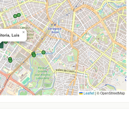
×
toria, Luis

Leaflet
|
© OpenStreetMap