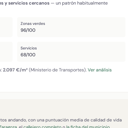
es y servicios cercanos
— un patrón habitualmente
Zonas verdes
96/100
Servicios
68/100
a:
2.097 €/m²
(Ministerio de Transportes).
Ver análisis
tos andando, con una puntuación media de calidad de vida
 Zaragoza
, el
callejero completo
o
la ficha del municipio
.