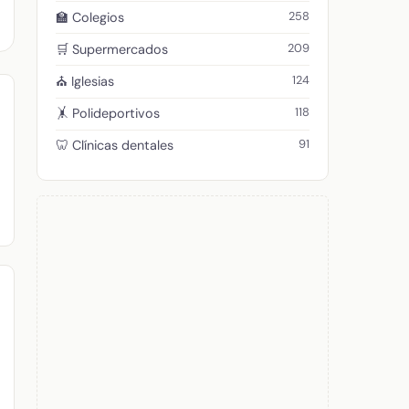
258
🏫 Colegios
209
🛒 Supermercados
124
⛪ Iglesias
118
🤸 Polideportivos
91
🦷 Clínicas dentales