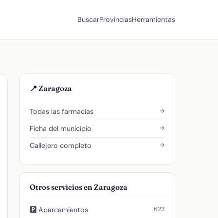
Buscar
Provincias
Herramientas
📍 Zaragoza
→
Todas las farmacias
→
Ficha del municipio
→
Callejero completo
Otros servicios en Zaragoza
623
🅿️ Aparcamientos