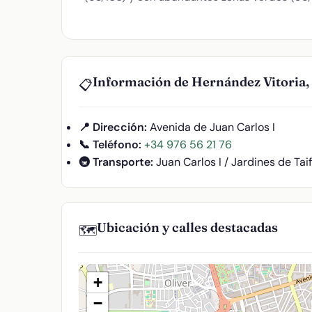
Información de Hernández Vitoria,
📋
📍 Dirección:
Avenida de Juan Carlos I
📞 Teléfono:
+34 976 56 21 76
🚇 Transporte:
Juan Carlos I / Jardines de Tai
Ubicación y calles destacadas
🗺️
+
−