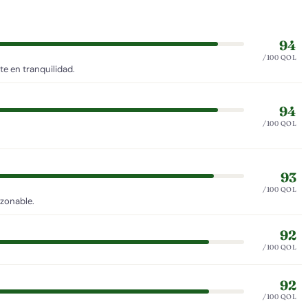
94
/100 QOL
e en tranquilidad.
94
/100 QOL
93
/100 QOL
azonable.
92
/100 QOL
92
/100 QOL