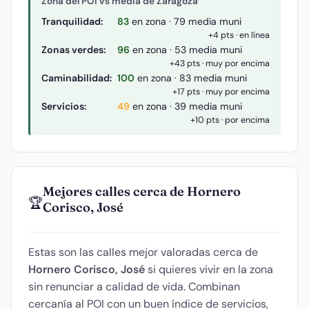
Zona del POI vs media de Zaragoza
Tranquilidad:
83
en zona · 79 media muni
+4 pts · en línea
Zonas verdes:
96
en zona · 53 media muni
+43 pts · muy por encima
Caminabilidad:
100
en zona · 83 media muni
+17 pts · muy por encima
Servicios:
49
en zona · 39 media muni
+10 pts · por encima
Mejores calles cerca de Hornero
🏆
Corisco, José
Estas son las calles mejor valoradas cerca de
Hornero Corisco, José
si quieres vivir en la zona
sin renunciar a calidad de vida. Combinan
cercanía al POI con un buen índice de servicios,