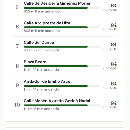
Calle de Desideria Giménez Moner
84
5
/100 QOL
802 m
·
11 min andando
Calle Arcipreste de Hita
84
6
/100 QOL
803 m
·
11 min andando
Calle del Dance
84
7
/100 QOL
910 m
·
12 min andando
Plaza Bearn
84
8
/100 QOL
1,1 km
·
14 min andando
Andador de Emilio Arce
84
9
/100 QOL
1,1 km
·
14 min andando
Calle Mosén Agustín Gericó Nadal
84
10
/100 QOL
1,1 km
·
15 min andando