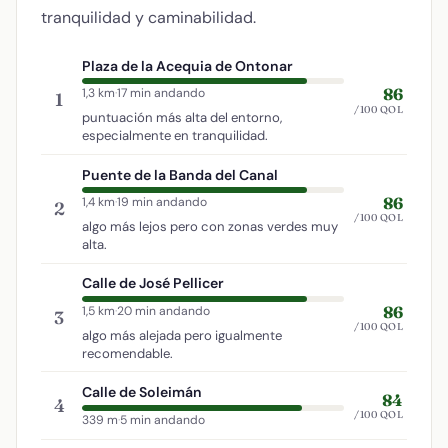
tranquilidad y caminabilidad.
Plaza de la Acequia de Ontonar
86
1,3 km
·
17 min andando
1
/100 QOL
puntuación más alta del entorno,
especialmente en tranquilidad.
Puente de la Banda del Canal
86
1,4 km
·
19 min andando
2
/100 QOL
algo más lejos pero con zonas verdes muy
alta.
Calle de José Pellicer
86
1,5 km
·
20 min andando
3
/100 QOL
algo más alejada pero igualmente
recomendable.
Calle de Soleimán
84
4
/100 QOL
339 m
·
5 min andando