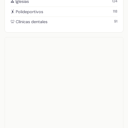
124
⛪ Iglesias
118
🤸 Polideportivos
91
🦷 Clínicas dentales