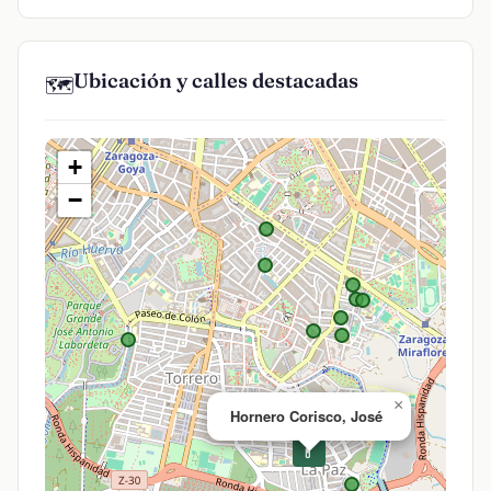
Ubicación y calles destacadas
🗺️
+
−
×
Hornero Corisco, José
💊