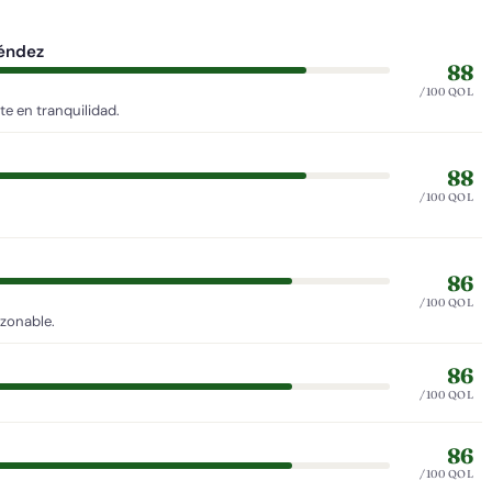
néndez
88
/100 QOL
e en tranquilidad.
88
/100 QOL
86
/100 QOL
azonable.
86
/100 QOL
86
/100 QOL