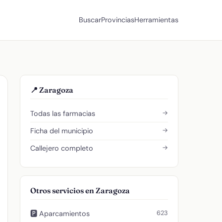
Buscar
Provincias
Herramientas
📍 Zaragoza
→
Todas las farmacias
→
Ficha del municipio
→
Callejero completo
Otros servicios en Zaragoza
623
🅿️ Aparcamientos