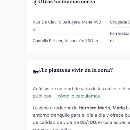
Otras farmacias cerca
💊
Ruiz De Clavijo Ballugera, María
492
Cirugeda B
m
Ferrández 
Castells Pellicer, Ascensión
730 m
m
¿Te planteas vivir en la zona?
🏡
Análisis de calidad de vida de las calles del
públicos —
cómo lo calculamos
.
La zona alrededor de
Hornero Marín, María L
entorno tranquilo para el día a día y ofrece
de calidad de vida de
85/100
, encaja especi
servicios resueltos.