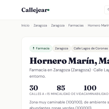
Callejear
Inicio
›
Zaragoza
›
Zaragoza
›
Farmacias
›
Hornero Marín
💊 Farmacia
Zaragoza
Calle Lagos de Coronas
Hornero Marín, Ma
Farmacia en Zaragoza (Zaragoza) · Calle L
entorno.
30
85
100
CALLES A <15 MIN
CALIDAD DE VIDA
CAMINABILIDAD
Zona muy caminable (100/100), de ambiente s
abundantes zonas verdes (100/100).