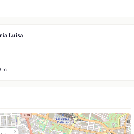
ría Luisa
3 m
×