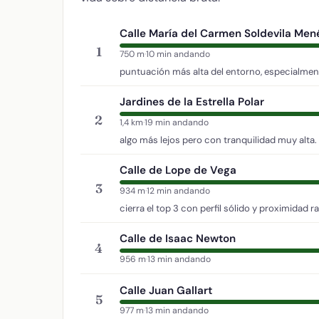
Calle María del Carmen Soldevila Me
1
750 m
·
10 min andando
puntuación más alta del entorno, especialment
Jardines de la Estrella Polar
2
1,4 km
·
19 min andando
algo más lejos pero con tranquilidad muy alta.
Calle de Lope de Vega
3
934 m
·
12 min andando
cierra el top 3 con perfil sólido y proximidad r
Calle de Isaac Newton
4
956 m
·
13 min andando
Calle Juan Gallart
5
977 m
·
13 min andando