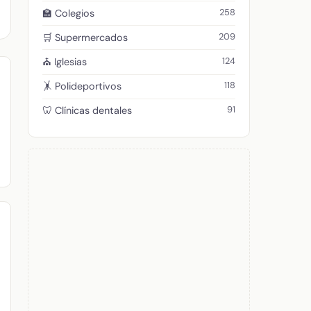
258
🏫 Colegios
209
🛒 Supermercados
124
⛪ Iglesias
118
🤸 Polideportivos
91
🦷 Clínicas dentales