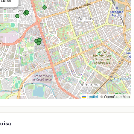
 Luisa
Leaflet
|
© OpenStreetMap
uisa