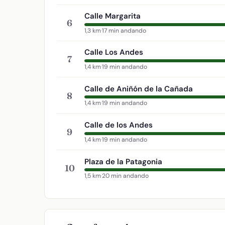
Calle Margarita
6
1,3 km
·
17 min andando
Calle Los Andes
7
1,4 km
·
19 min andando
Calle de Aniñón de la Cañada
8
1,4 km
·
19 min andando
Calle de los Andes
9
1,4 km
·
19 min andando
Plaza de la Patagonia
10
1,5 km
·
20 min andando