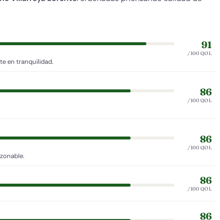
91
/100 QOL
e en tranquilidad.
86
/100 QOL
86
/100 QOL
azonable.
86
/100 QOL
86