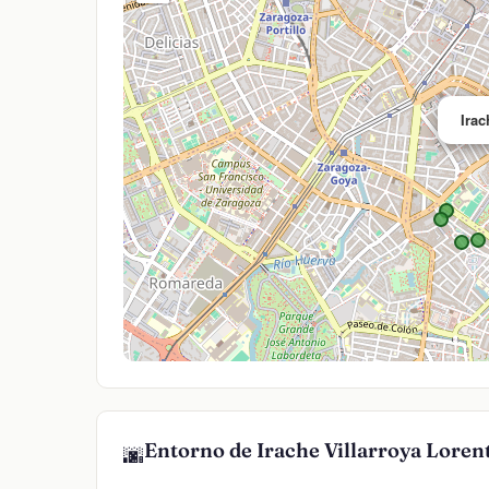
Irac
Entorno de Irache Villarroya Loren
🌆