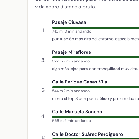
vida sobre distancia bruta.
Pasaje Ciuvasa
1
740 m
·
10 min andando
puntuación más alta del entorno, especialment
Pasaje Miraflores
2
522 m
·
7 min andando
algo más lejos pero con tranquilidad muy alta.
Calle Enrique Casas Vila
3
544 m
·
7 min andando
cierra el top 3 con perfil sólido y proximidad r
Calle Manuela Sancho
4
656 m
·
9 min andando
Calle Doctor Suárez Perdiguero
5