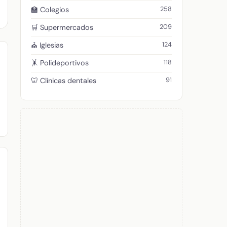
258
🏫 Colegios
209
🛒 Supermercados
124
⛪ Iglesias
118
🤸 Polideportivos
91
🦷 Clínicas dentales