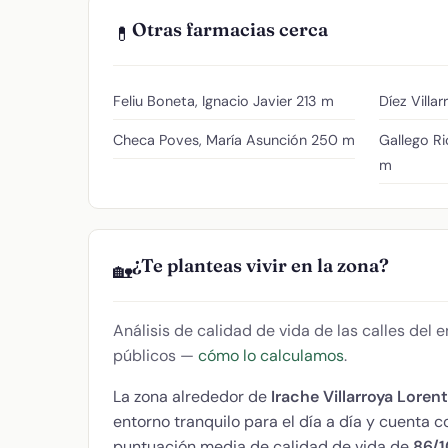
Otras farmacias cerca
💊
Feliu Boneta, Ignacio Javier
213 m
Díez Villar
Checa Poves, María Asunción
250 m
Gallego R
m
¿Te planteas vivir en la zona?
🏡
Análisis de calidad de vida de las calles del
públicos —
cómo lo calculamos
.
La zona alrededor de
Irache Villarroya Loren
entorno tranquilo para el día a día y cuenta
puntuación media de calidad de vida de
86/