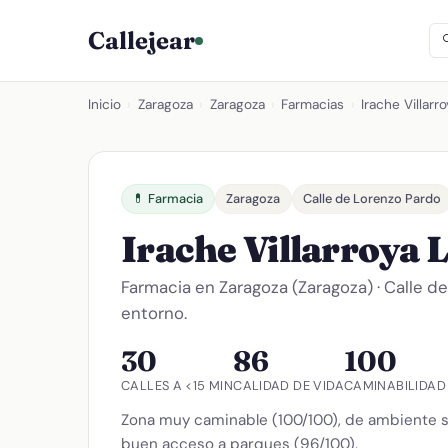
Callejear
Inicio
›
Zaragoza
›
Zaragoza
›
Farmacias
›
Irache Villarr
💊 Farmacia
Zaragoza
Calle de Lorenzo Pardo
Irache Villarroya 
Farmacia en Zaragoza (Zaragoza) · Calle d
entorno.
30
86
100
CALLES A <15 MIN
CALIDAD DE VIDA
CAMINABILIDAD
Zona muy caminable (100/100), de ambiente s
buen acceso a parques (96/100).