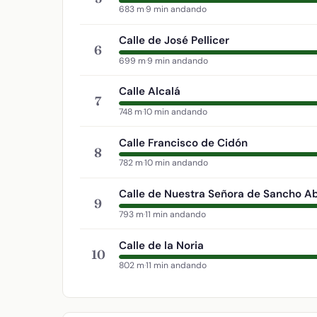
683 m
·
9 min andando
Calle de José Pellicer
6
699 m
·
9 min andando
Calle Alcalá
7
748 m
·
10 min andando
Calle Francisco de Cidón
8
782 m
·
10 min andando
Calle de Nuestra Señora de Sancho A
9
793 m
·
11 min andando
Calle de la Noria
10
802 m
·
11 min andando