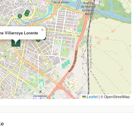
×
he Villarroya Lorente
💊
Leaflet
|
© OpenStreetMap
te