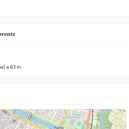
orente
us) a 63 m