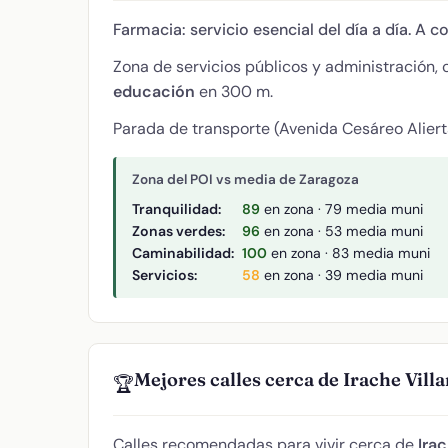
Farmacia: servicio esencial del día a día. A c
Zona de servicios públicos y administración,
educación
en 300 m.
Parada de transporte (Avenida Cesáreo Alierta
Zona del POI vs media de Zaragoza
Tranquilidad:
89
en zona · 79 media muni
Zonas verdes:
96
en zona · 53 media muni
Caminabilidad:
100
en zona · 83 media muni
Servicios:
58
en zona · 39 media muni
Mejores calles cerca de Irache Vill
🏆
Calles recomendadas para vivir cerca de
Irac