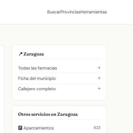
Buscar
Provincias
Herramientas
📍 Zaragoza
→
Todas las farmacias
→
Ficha del municipio
→
Callejero completo
Otros servicios en Zaragoza
623
🅿️ Aparcamientos