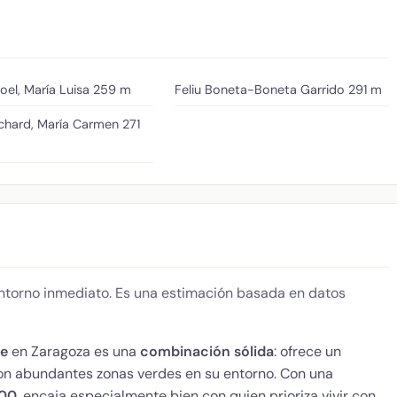
roel, María Luisa
259 m
Feliu Boneta-Boneta Garrido
291 m
ichard, María Carmen
271
 entorno inmediato. Es una estimación basada en datos
te
en Zaragoza es una
combinación sólida
: ofrece un
 con abundantes zonas verdes en su entorno. Con una
100
, encaja especialmente bien con quien prioriza vivir con