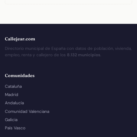
Callejear.com
Directorio municipal de España con datos de población, vivienda,
empleo, renta y callejero de los
8.132 municipios
.
Comunidades
Cataluña
Madrid
Andalucía
Comunidad Valenciana
Galicia
País Vasco