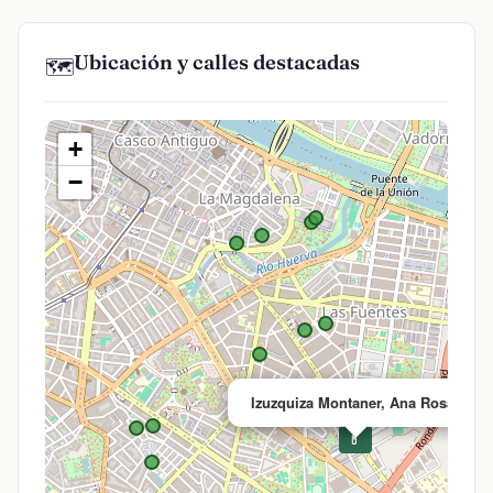
Ubicación y calles destacadas
🗺️
+
−
×
Izuzquiza Montaner, Ana Rosa
💊