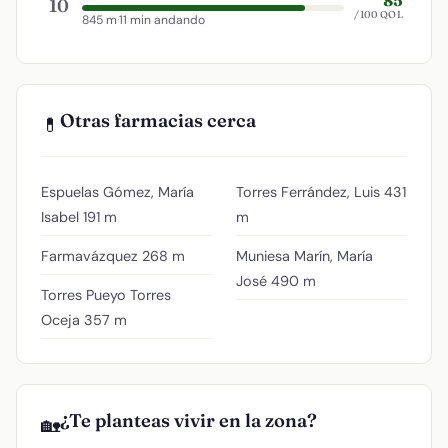
10
/100 QOL
845 m
·
11 min andando
Otras farmacias cerca
💊
Espuelas Gómez, María
Torres Ferrández, Luis
431
Isabel
191 m
m
Farmavázquez
268 m
Muniesa Marín, María
José
490 m
Torres Pueyo Torres
Oceja
357 m
¿Te planteas vivir en la zona?
🏡