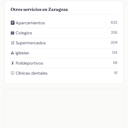
Otros servicios en Zaragoza
623
🅿️ Aparcamientos
258
🏫 Colegios
209
🛒 Supermercados
124
⛪ Iglesias
118
🤸 Polideportivos
91
🦷 Clínicas dentales