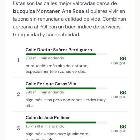
Estas son las calles mejor valoradas cerca de
Izuzquiza Montaner, Ana Rosa
si quieres vivir en
la zona sin renunciar a calidad de vida. Combinan
cercanía al POI con un buen índice de servicios,
tranquilidad y caminabilidad.
Calle Doctor Suárez Perdiguero
86
789 m
·
11 min andando
1
/100 QOL
puntuación más alta del entorno,
especialmente en zonas verdes.
Calle Enrique Casas Vila
86
793 m
·
11 min andando
2
/100 QOL
algo más lejos pero con zonas verdes muy
alta.
Calle de José Pellicer
86
1,3 km
·
18 min andando
3
/100 QOL
algo más alejada pero igualmente
recomendable.