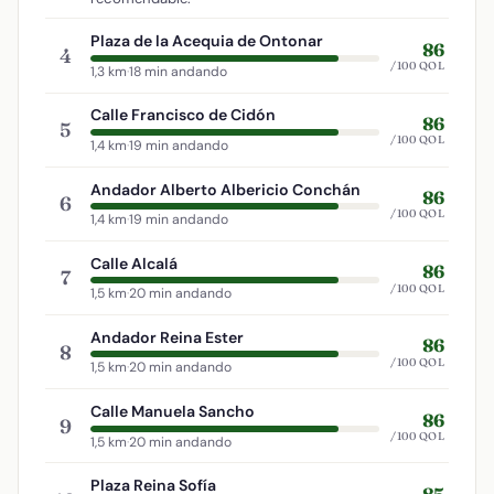
Plaza de la Acequia de Ontonar
86
4
/100 QOL
1,3 km
·
18 min andando
Calle Francisco de Cidón
86
5
/100 QOL
1,4 km
·
19 min andando
Andador Alberto Albericio Conchán
86
6
/100 QOL
1,4 km
·
19 min andando
Calle Alcalá
86
7
/100 QOL
1,5 km
·
20 min andando
Andador Reina Ester
86
8
/100 QOL
1,5 km
·
20 min andando
Calle Manuela Sancho
86
9
/100 QOL
1,5 km
·
20 min andando
Plaza Reina Sofía
85