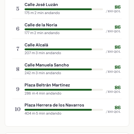
Calle José Luzán
86
5
/100 QOL
175 m
·
2 min andando
Calle de la Noria
86
6
/100 QOL
177 m
·
2 min andando
Calle Alcalá
86
7
/100 QOL
207 m
·
3 min andando
Calle Manuela Sancho
86
8
/100 QOL
242 m
·
3 min andando
Plaza Beltrán Martínez
86
9
/100 QOL
286 m
·
4 min andando
Plaza Herrera de los Navarros
86
10
/100 QOL
404 m
·
5 min andando