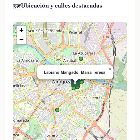
Ubicación y calles destacadas
🗺️
+
−
×
Labiano Mangado, María Teresa
💊