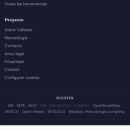
Todas las herramientas
Proyecto
Sobre Callejear
Metodología
Contacto
Aviso legal
Privacidad
Cookies
Configurar cookies
FUENTES
INE
·
SEPE
·
AEAT
· Min. Transportes · Catastro ·
OpenStreetMap
·
MITECO
·
Open-Meteo
·
SETELECO
·
Wikidata
.
Metodología completa
.
© 2026 Callejear.com — Directorio municipal de España con datos