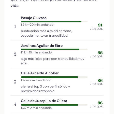
vida
.
Pasaje Ciuvasa
91
1,5 km
·
20 min andando
1
/100 QOL
puntuación más alta del entorno,
especialmente en tranquilidad.
Jardines Aguilar de Ebro
88
1,1 km
·
15 min andando
2
/100 QOL
algo más lejos pero con tranquilidad muy
alta.
Calle Arnaldo Alcober
86
132 m
·
2 min andando
3
/100 QOL
cierra el top 3 con perfil sólido y
proximidad razonable.
Calle de Jusepillo de Olleta
86
4
/100 QOL
166 m
·
2 min andando