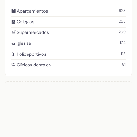
623
🅿️ Aparcamientos
258
🏫 Colegios
209
🛒 Supermercados
124
⛪ Iglesias
118
🤸 Polideportivos
91
🦷 Clínicas dentales