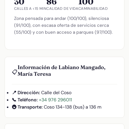
30
86
100
CALLES A <15 MIN
CALIDAD DE VIDA
CAMINABILIDAD
Zona pensada para andar (100/100), silenciosa
(91/100), con escasa oferta de servicios cerca
(55/100) y con buen acceso a parques (97/100).
Información de Labiano Mangado,
📋
María Teresa
📍 Dirección:
Calle del Coso
📞 Teléfono:
+34 976 296011
🚇 Transporte:
Coso 134-138 (bus) a 136 m