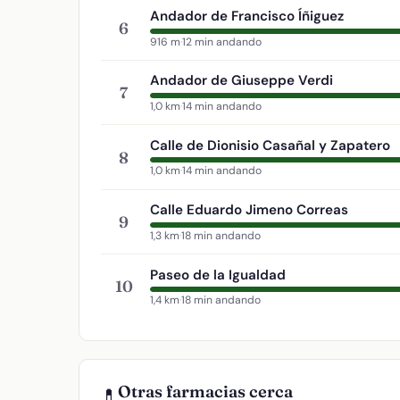
Andador de Francisco Íñiguez
6
916 m
·
12 min andando
Andador de Giuseppe Verdi
7
1,0 km
·
14 min andando
Calle de Dionisio Casañal y Zapatero
8
1,0 km
·
14 min andando
Calle Eduardo Jimeno Correas
9
1,3 km
·
18 min andando
Paseo de la Igualdad
10
1,4 km
·
18 min andando
Otras farmacias cerca
💊