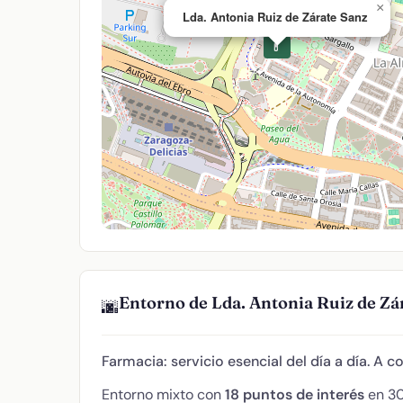
×
Lda. Antonia Ruiz de Zárate Sanz
💊
Entorno de Lda. Antonia Ruiz de Zá
🌆
Farmacia: servicio esencial del día a día. A c
Entorno mixto con
18 puntos de interés
en 30