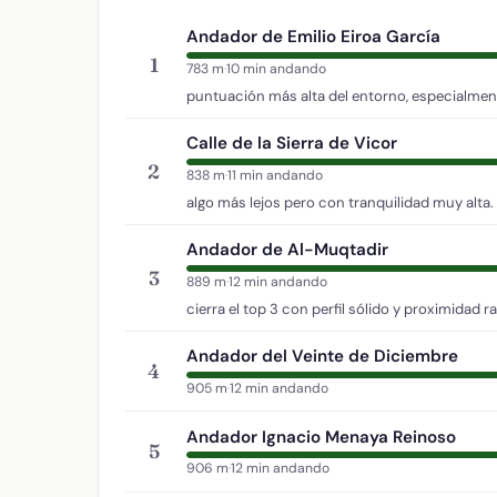
Andador de Emilio Eiroa García
1
783 m
·
10 min andando
puntuación más alta del entorno, especialment
Calle de la Sierra de Vicor
2
838 m
·
11 min andando
algo más lejos pero con tranquilidad muy alta.
Andador de Al-Muqtadir
3
889 m
·
12 min andando
cierra el top 3 con perfil sólido y proximidad r
Andador del Veinte de Diciembre
4
905 m
·
12 min andando
Andador Ignacio Menaya Reinoso
5
906 m
·
12 min andando