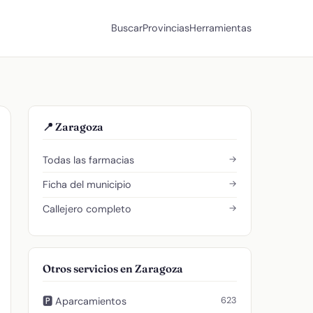
Buscar
Provincias
Herramientas
📍 Zaragoza
→
Todas las farmacias
→
Ficha del municipio
→
Callejero completo
Otros servicios en Zaragoza
623
🅿️ Aparcamientos