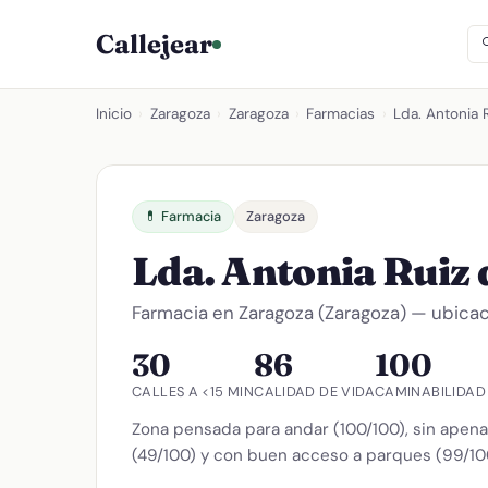
Callejear
Inicio
›
Zaragoza
›
Zaragoza
›
Farmacias
›
Lda. Antonia 
💊 Farmacia
Zaragoza
Lda. Antonia Ruiz 
Farmacia en Zaragoza (Zaragoza) — ubicaci
30
86
100
CALLES A <15 MIN
CALIDAD DE VIDA
CAMINABILIDAD
Zona pensada para andar (100/100), sin apenas
(49/100) y con buen acceso a parques (99/10