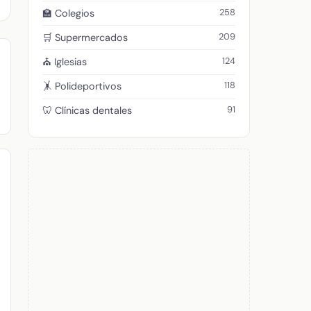
258
🏫 Colegios
209
🛒 Supermercados
124
⛪ Iglesias
118
🤸 Polideportivos
91
🦷 Clínicas dentales