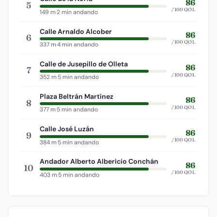
86
5
/100 QOL
149 m
·
2 min andando
Calle Arnaldo Alcober
86
6
/100 QOL
337 m
·
4 min andando
Calle de Jusepillo de Olleta
86
7
/100 QOL
352 m
·
5 min andando
Plaza Beltrán Martínez
86
8
/100 QOL
377 m
·
5 min andando
Calle José Luzán
86
9
/100 QOL
384 m
·
5 min andando
Andador Alberto Albericio Conchán
86
10
/100 QOL
403 m
·
5 min andando