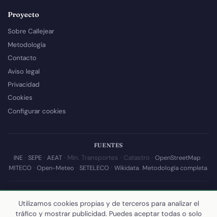
Proyecto
Sobre Callejear
Metodología
Contacto
Aviso legal
Privacidad
Cookies
Configurar cookies
FUENTES
INE
·
SEPE
·
AEAT
· Min. Transportes · Catastro ·
OpenStreetMap
·
MITECO
·
Open-Meteo
·
SETELECO
·
Wikidata
.
Metodología completa
.
© 2026 Callejear.com — Directorio municipal de España con datos
abiertos. Desarrollado y mantenido por
Yoel Castaño
.
Utilizamos cookies propias y de terceros para analizar el
tráfico y mostrar publicidad. Puedes aceptar todas o solo