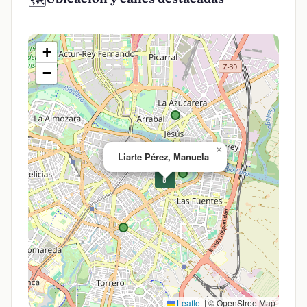
🗺️
+
−
×
Liarte Pérez, Manuela
💊
Leaflet
|
© OpenStreetMap