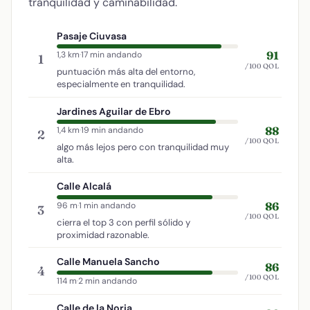
tranquilidad y caminabilidad.
Pasaje Ciuvasa
91
1,3 km
·
17 min andando
1
/100 QOL
puntuación más alta del entorno,
especialmente en tranquilidad.
Jardines Aguilar de Ebro
88
1,4 km
·
19 min andando
2
/100 QOL
algo más lejos pero con tranquilidad muy
alta.
Calle Alcalá
86
96 m
·
1 min andando
3
/100 QOL
cierra el top 3 con perfil sólido y
proximidad razonable.
Calle Manuela Sancho
86
4
/100 QOL
114 m
·
2 min andando
Calle de la Noria