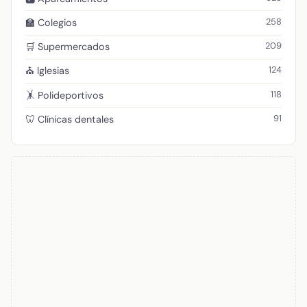
258
🏫 Colegios
209
🛒 Supermercados
124
⛪ Iglesias
118
🤸 Polideportivos
91
🦷 Clínicas dentales