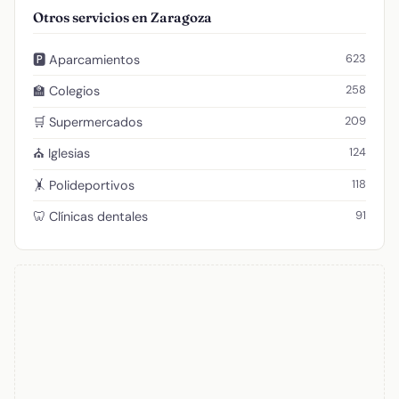
Otros servicios en Zaragoza
623
🅿️ Aparcamientos
258
🏫 Colegios
209
🛒 Supermercados
124
⛪ Iglesias
118
🤸 Polideportivos
91
🦷 Clínicas dentales