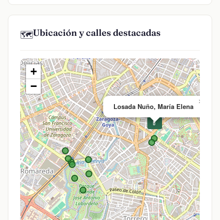
Ubicación y calles destacadas
🗺️
+
−
×
Losada Nuño, María Elena
💊