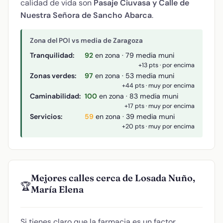
calidad de vida son
Pasaje Ciuvasa y Calle de
Nuestra Señora de Sancho Abarca
.
Zona del POI vs media de Zaragoza
Tranquilidad:
92
en zona · 79 media muni
+13 pts · por encima
Zonas verdes:
97
en zona · 53 media muni
+44 pts · muy por encima
Caminabilidad:
100
en zona · 83 media muni
+17 pts · muy por encima
Servicios:
59
en zona · 39 media muni
+20 pts · muy por encima
Mejores calles cerca de Losada Nuño,
🏆
María Elena
Si tienes claro que la farmacia es un factor