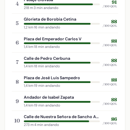
91
4
/100 QOL
218 m
·
3 min andando
Glorieta de Borobia Cetina
88
5
/100 QOL
1,2 km
·
16 min andando
Plaza del Emperador Carlos V
88
6
/100 QOL
1,4 km
·
18 min andando
Calle de Pedro Cerbuna
88
7
/100 QOL
1,4 km
·
18 min andando
Plaza de José Luis Sampedro
88
8
/100 QOL
1,4 km
·
19 min andando
Andador de Isabel Zapata
88
9
/100 QOL
1,4 km
·
19 min andando
Calle de Nuestra Señora de Sancho Abarca
86
10
/100 QOL
273 m
·
4 min andando