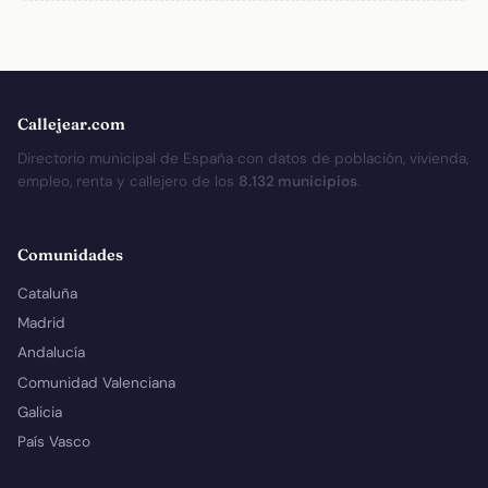
Callejear.com
Directorio municipal de España con datos de población, vivienda,
empleo, renta y callejero de los
8.132 municipios
.
Comunidades
Cataluña
Madrid
Andalucía
Comunidad Valenciana
Galicia
País Vasco