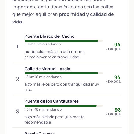
importante en tu decisión, estas son las calles
que mejor equilibran
proximidad y calidad de
vida
.
Puente Blasco del Cacho
94
1,1 km
·
15 min andando
1
/100 QOL
puntuación más alta del entorno,
especialmente en tranquilidad.
Calle de Manuel Lasala
94
1,3 km
·
18 min andando
2
/100 QOL
algo más lejos pero con tranquilidad muy
alta.
Puente de los Cantautores
92
1,3 km
·
18 min andando
3
/100 QOL
algo más alejada pero igualmente
recomendable.
Pasaje Ciuvasa