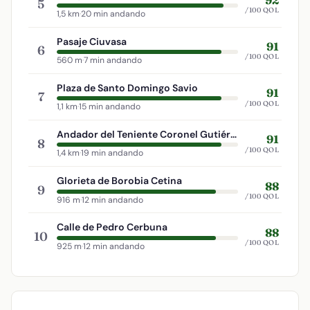
5
/100 QOL
1,5 km
·
20 min andando
Pasaje Ciuvasa
91
6
/100 QOL
560 m
·
7 min andando
Plaza de Santo Domingo Savio
91
7
/100 QOL
1,1 km
·
15 min andando
Andador del Teniente Coronel Gutiérrez Mellado
91
8
/100 QOL
1,4 km
·
19 min andando
Glorieta de Borobia Cetina
88
9
/100 QOL
916 m
·
12 min andando
Calle de Pedro Cerbuna
88
10
/100 QOL
925 m
·
12 min andando