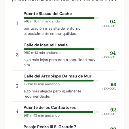
Puente Blasco del Cacho
94
746 m
·
10 min andando
1
/100 QOL
puntuación más alta del entorno,
especialmente en tranquilidad.
Calle de Manuel Lasala
94
950 m
·
13 min andando
2
/100 QOL
algo más lejos pero con tranquilidad muy
alta.
Calle del Arzobispo Dalmau de Mur
93
1,2 km
·
16 min andando
3
/100 QOL
algo más alejada pero igualmente
recomendable.
Puente de los Cantautores
92
4
/100 QOL
961 m
·
13 min andando
Pasaje Pedro III El Grande 7
92