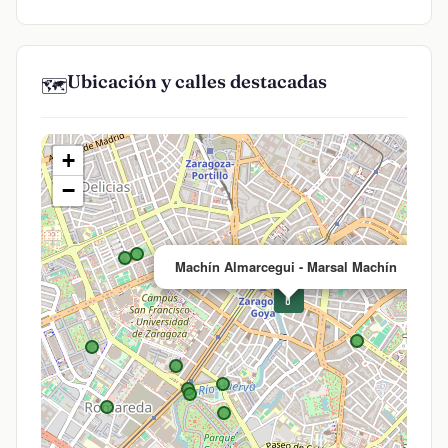
Ubicación y calles destacadas
🗺️
+
−
×
Machín Almarcegui - Marsal Machín
💊