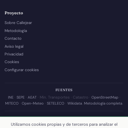
Proyecto
Sobre Callejear
Metodología
Contacto
Aviso legal
Privacidad
Cookies
Configurar cookies
FUENTES
INE
·
SEPE
·
AEAT
· Min. Transportes · Catastro ·
OpenStreetMap
·
MITECO
·
Open-Meteo
·
SETELECO
·
Wikidata
.
Metodología completa
.
© 2026 Callejear.com — Directorio municipal de España con datos
abiertos. Desarrollado y mantenido por
Yoel Castaño
.
Utilizamos cookies propias y de terceros para analizar el