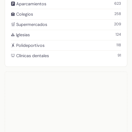
623
🅿️ Aparcamientos
258
🏫 Colegios
209
🛒 Supermercados
124
⛪ Iglesias
118
🤸 Polideportivos
91
🦷 Clínicas dentales