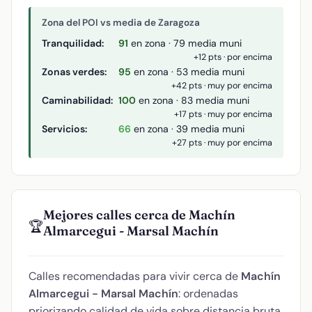
Zona del POI vs media de Zaragoza
Tranquilidad:
91
en zona · 79 media muni
+12 pts · por encima
Zonas verdes:
95
en zona · 53 media muni
+42 pts · muy por encima
Caminabilidad:
100
en zona · 83 media muni
+17 pts · muy por encima
Servicios:
66
en zona · 39 media muni
+27 pts · muy por encima
Mejores calles cerca de Machín
🏆
Almarcegui - Marsal Machín
Calles recomendadas para vivir cerca de
Machín
Almarcegui - Marsal Machín
: ordenadas
priorizando calidad de vida sobre distancia bruta.