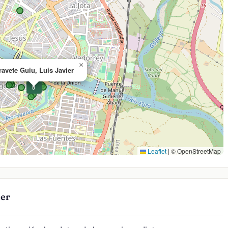
×
ravete Guiu, Luis Javier
💊
Leaflet
|
© OpenStreetMap
ier