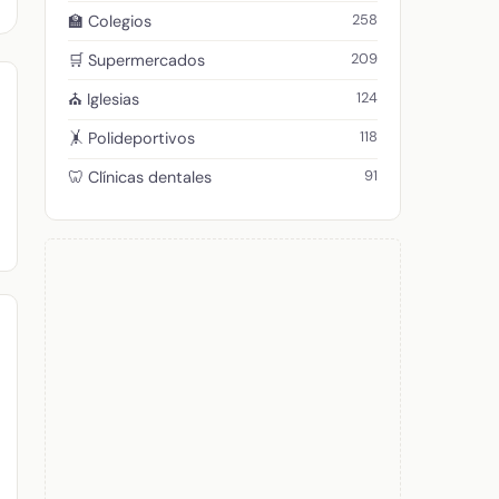
258
🏫 Colegios
209
🛒 Supermercados
124
⛪ Iglesias
118
🤸 Polideportivos
91
🦷 Clínicas dentales