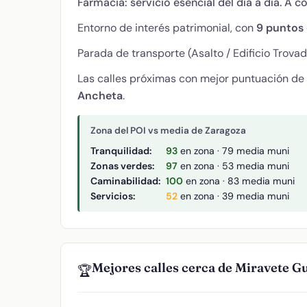
Farmacia: servicio esencial del día a día. A c
Entorno de interés patrimonial, con
9 puntos 
Parada de transporte (Asalto / Edificio Trovad
Las calles próximas con mejor puntuación de
Ancheta
.
Zona del POI vs media de Zaragoza
Tranquilidad:
93
en zona · 79 media muni
Zonas verdes:
97
en zona · 53 media muni
Caminabilidad:
100
en zona · 83 media muni
Servicios:
52
en zona · 39 media muni
Mejores calles cerca de Miravete Gu
🏆