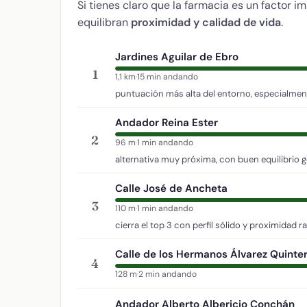
Si tienes claro que la farmacia es un factor i
equilibran
proximidad y calidad de vida
.
Jardines Aguilar de Ebro
1
1,1 km
·
15 min andando
puntuación más alta del entorno, especialment
Andador Reina Ester
2
96 m
·
1 min andando
alternativa muy próxima, con buen equilibrio g
Calle José de Ancheta
3
110 m
·
1 min andando
cierra el top 3 con perfil sólido y proximidad r
Calle de los Hermanos Álvarez Quinte
4
128 m
·
2 min andando
Andador Alberto Albericio Conchán