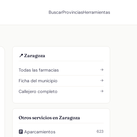
Buscar
Provincias
Herramientas
📍 Zaragoza
→
Todas las farmacias
→
Ficha del municipio
→
Callejero completo
Otros servicios en Zaragoza
623
🅿️ Aparcamientos