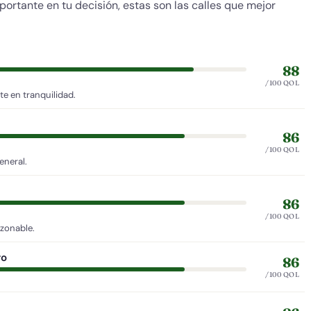
mportante en tu decisión, estas son las calles que mejor
88
/100 QOL
e en tranquilidad.
86
/100 QOL
eneral.
86
/100 QOL
azonable.
ro
86
/100 QOL