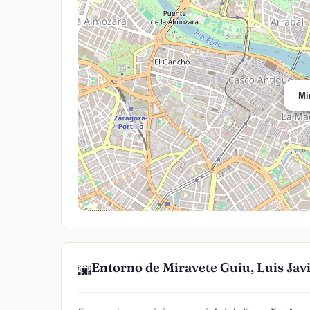
Mi
Entorno de Miravete Guiu, Luis Jav
🌆