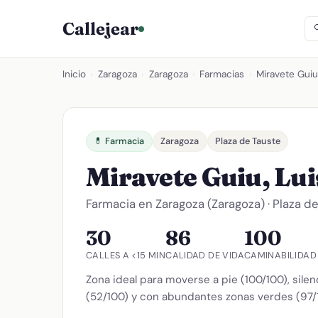
Callejear
Inicio
›
Zaragoza
›
Zaragoza
›
Farmacias
›
Miravete Guiu,
💊 Farmacia
Zaragoza
Plaza de Tauste
Miravete Guiu, Lui
Farmacia en Zaragoza (Zaragoza) · Plaza d
30
86
100
CALLES A <15 MIN
CALIDAD DE VIDA
CAMINABILIDAD
Zona ideal para moverse a pie (100/100), sile
(52/100) y con abundantes zonas verdes (97/