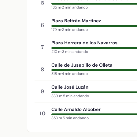
5
135 m
·
2 min andando
Plaza Beltrán Martínez
6
179 m
·
2 min andando
Plaza Herrera de los Navarros
7
210 m
·
3 min andando
Calle de Jusepillo de Olleta
8
318 m
·
4 min andando
Calle José Luzán
9
339 m
·
5 min andando
Calle Arnaldo Alcober
10
353 m
·
5 min andando