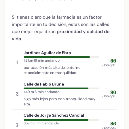
Si tienes claro que la farmacia es un factor
importante en tu decisión, estas son las calles
que mejor equilibran
proximidad y calidad de
vida
.
Jardines Aguilar de Ebro
88
1,2 km
·
16 min andando
1
/100 QOL
puntuación más alta del entorno,
especialmente en tranquilidad.
Calle de Pablo Bruna
86
449 m
·
6 min andando
2
/100 QOL
algo más lejos pero con tranquilidad muy
alta.
Calle de Jorge Sánchez Candial
86
852 m
·
11 min andando
3
/100 QOL