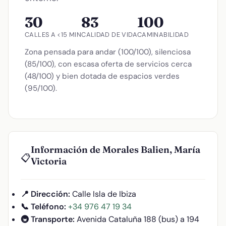
30
83
100
CALLES A <15 MIN
CALIDAD DE VIDA
CAMINABILIDAD
Zona pensada para andar (100/100), silenciosa
(85/100), con escasa oferta de servicios cerca
(48/100) y bien dotada de espacios verdes
(95/100).
Información de Morales Balien, María
📋
Victoria
📍 Dirección:
Calle Isla de Ibiza
📞 Teléfono:
+34 976 47 19 34
🚇 Transporte:
Avenida Cataluña 188 (bus) a 194