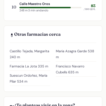
Calle Maestro Oros
83
10
/100 QOL
248 m
·
3 min andando
Otras farmacias cerca
💊
Castillo Tejada, Margarita
Maria Azagra Garde
538
240 m
m
Farmacia La Jota
335 m
Francisco Navarro
Cubells
635 m
Suescun Ordoñez, María
Pilar
534 m
¿Te planteas vivir en la zona?