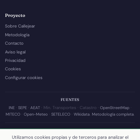
Proyecto
Sobre Callejear
Metodología
Contacto
Aviso legal
Privacidad
Cookies
Configurar cookies
FUENTES
INE
·
SEPE
·
AEAT
· Min. Transportes · Catastro ·
OpenStreetMap
·
MITECO
·
Open-Meteo
·
SETELECO
·
Wikidata
.
Metodología completa
.
© 2026 Callejear.com — Directorio municipal de España con datos
abiertos. Desarrollado y mantenido por
Yoel Castaño
.
Utilizamos cookies propias y de terceros para analizar el