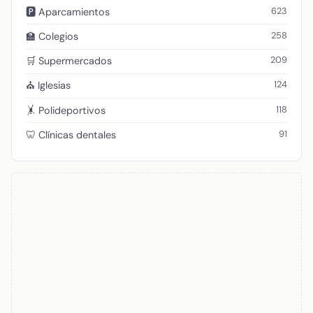
623
🅿️ Aparcamientos
258
🏫 Colegios
209
🛒 Supermercados
124
⛪ Iglesias
118
🤸 Polideportivos
91
🦷 Clínicas dentales