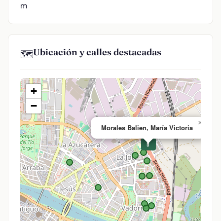
m
Ubicación y calles destacadas
🗺️
+
−
×
Morales Balien, María Victoria
💊