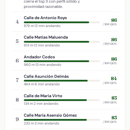
cierra el top 3 con perfil sólido y
proximidad razonable.
Calle de Antonio Royo
86
4
/100 QOL
879 m
·
12 min andando
Calle Matías Maluenda
86
5
/100 QOL
913 m
·
12 min andando
Andador Codos
86
6
/100 QOL
960 m
·
13 min andando
Calle Asunción Delmás
84
7
/100 QOL
464 m
·
6 min andando
Calle de María Virto
83
8
/100 QOL
134 m
·
2 min andando
Calle María Asensio Gómez
83
9
/100 QOL
233 m
·
3 min andando