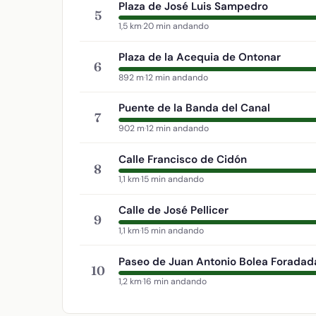
Plaza de José Luis Sampedro
5
1,5 km
·
20 min andando
Plaza de la Acequia de Ontonar
6
892 m
·
12 min andando
Puente de la Banda del Canal
7
902 m
·
12 min andando
Calle Francisco de Cidón
8
1,1 km
·
15 min andando
Calle de José Pellicer
9
1,1 km
·
15 min andando
Paseo de Juan Antonio Bolea Foradad
10
1,2 km
·
16 min andando