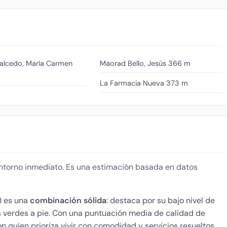
alcedo, María Carmen
Maorad Bello, Jesús
366 m
La Farmacia Nueva
373 m
 entorno inmediato. Es una estimación basada en datos
) es una
combinación sólida
: destaca por su bajo nivel de
s verdes a pie. Con una puntuación media de calidad de
n quien prioriza vivir con comodidad y servicios resueltos.