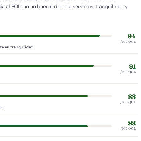
a al POI con un buen índice de servicios, tranquilidad y
94
/100 QOL
e en tranquilidad.
91
/100 QOL
88
/100 QOL
le.
88
/100 QOL