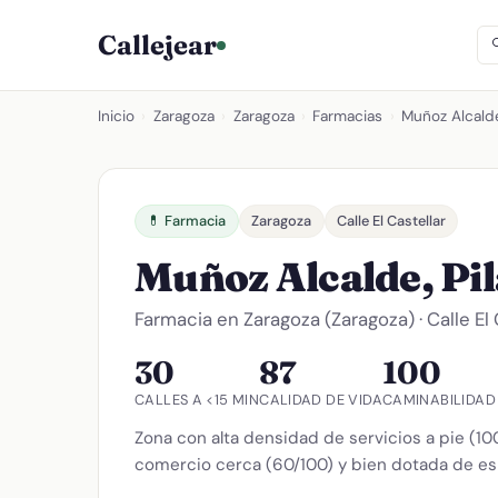
Callejear
Inicio
›
Zaragoza
›
Zaragoza
›
Farmacias
›
Muñoz Alcalde,
💊 Farmacia
Zaragoza
Calle El Castellar
Muñoz Alcalde, Pi
Farmacia en Zaragoza (Zaragoza) · Calle El
30
87
100
CALLES A <15 MIN
CALIDAD DE VIDA
CAMINABILIDAD
Zona con alta densidad de servicios a pie (100
comercio cerca (60/100) y bien dotada de es