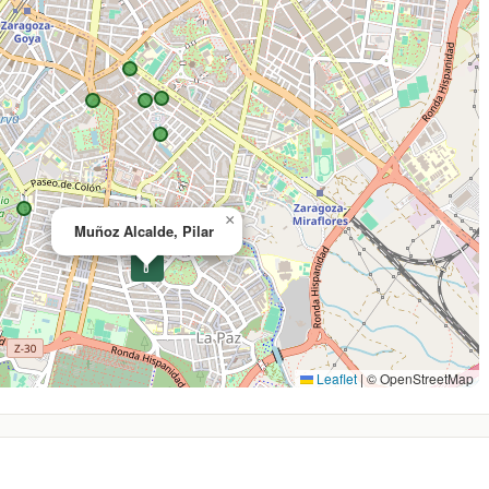
×
Muñoz Alcalde, Pilar
💊
Leaflet
|
© OpenStreetMap