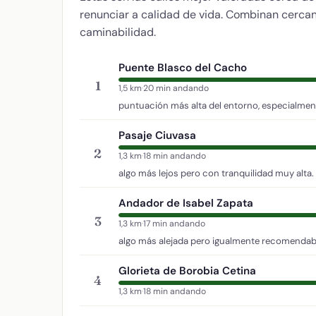
renunciar a calidad de vida. Combinan cercaní
caminabilidad.
Puente Blasco del Cacho
1
1,5 km
·
20 min andando
puntuación más alta del entorno, especialment
Pasaje Ciuvasa
2
1,3 km
·
18 min andando
algo más lejos pero con tranquilidad muy alta.
Andador de Isabel Zapata
3
1,3 km
·
17 min andando
algo más alejada pero igualmente recomendab
Glorieta de Borobia Cetina
4
1,3 km
·
18 min andando