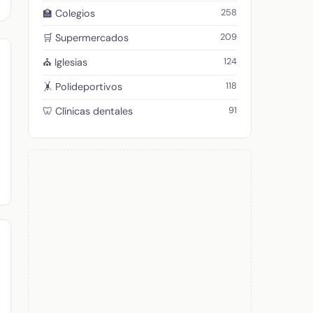
258
🏫 Colegios
209
🛒 Supermercados
124
⛪ Iglesias
118
🤸 Polideportivos
91
🦷 Clínicas dentales