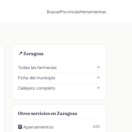
Buscar
Provincias
Herramientas
📍 Zaragoza
→
Todas las farmacias
→
Ficha del municipio
→
Callejero completo
Otros servicios en Zaragoza
623
🅿️ Aparcamientos