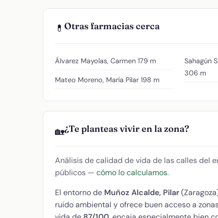
Otras farmacias cerca
💊
Álvarez Mayolas, Carmen
179 m
Sahagún S
306 m
Mateo Moreno, María Pilar
198 m
¿Te planteas vivir en la zona?
🏡
Análisis de calidad de vida de las calles del
públicos —
cómo lo calculamos
.
El entorno de
Muñoz Alcalde, Pilar
(Zaragoza
ruido ambiental y ofrece buen acceso a zona
vida de
87/100
, encaja especialmente bien co