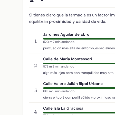
Si tienes claro que la farmacia es un factor i
equilibran
proximidad y calidad de vida
.
Jardines Aguilar de Ebro
1
520 m
·
7 min andando
puntuación más alta del entorno, especialment
Calle de María Montessori
2
573 m
·
8 min andando
algo más lejos pero con tranquilidad muy alta.
Calle Valero Julián Ripol Urbano
3
661 m
·
9 min andando
cierra el top 3 con perfil sólido y proximidad r
Calle Isla La Graciosa
4