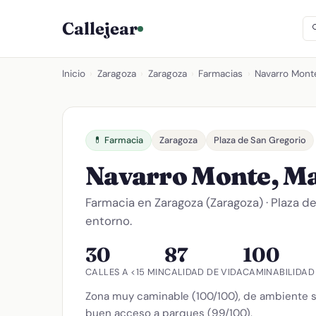
Callejear
Inicio
›
Zaragoza
›
Zaragoza
›
Farmacias
›
Navarro Mont
💊 Farmacia
Zaragoza
Plaza de San Gregorio
Navarro Monte, M
Farmacia en Zaragoza (Zaragoza) · Plaza d
entorno.
30
87
100
CALLES A <15 MIN
CALIDAD DE VIDA
CAMINABILIDAD
Zona muy caminable (100/100), de ambiente s
buen acceso a parques (99/100).