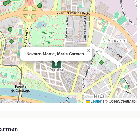
×
Navarro Monte, Maria Carmen
💊
Leaflet
|
© OpenStreetMap
Carmen