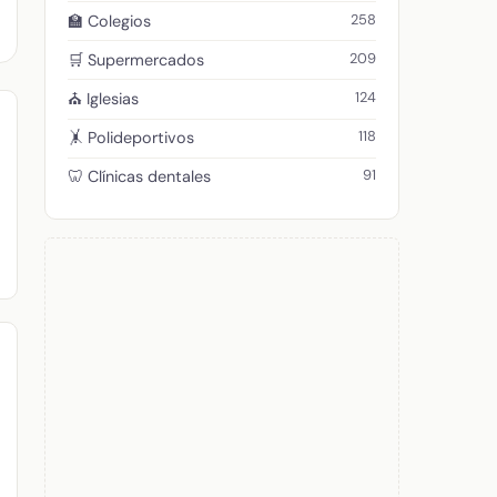
258
🏫 Colegios
209
🛒 Supermercados
124
⛪ Iglesias
118
🤸 Polideportivos
91
🦷 Clínicas dentales