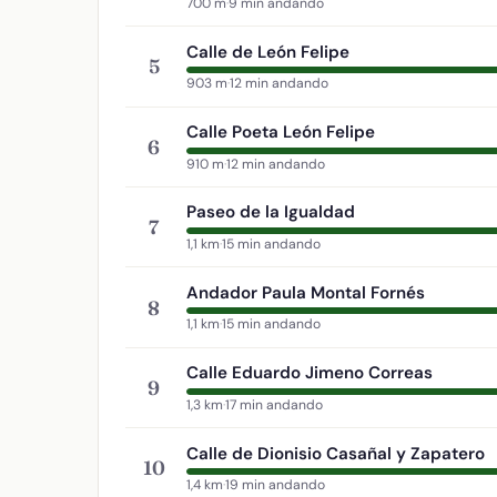
700 m
·
9 min andando
Calle de León Felipe
5
903 m
·
12 min andando
Calle Poeta León Felipe
6
910 m
·
12 min andando
Paseo de la Igualdad
7
1,1 km
·
15 min andando
Andador Paula Montal Fornés
8
1,1 km
·
15 min andando
Calle Eduardo Jimeno Correas
9
1,3 km
·
17 min andando
Calle de Dionisio Casañal y Zapatero
10
1,4 km
·
19 min andando