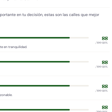
mportante en tu decisión, estas son las calles que mejor
88
/100 QOL
e en tranquilidad.
88
/100 QOL
88
/100 QOL
azonable.
88
/100 QOL