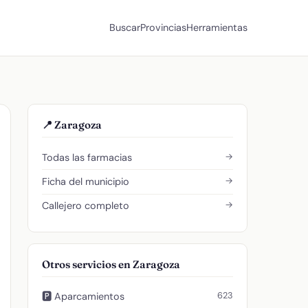
Buscar
Provincias
Herramientas
📍 Zaragoza
→
Todas las farmacias
→
Ficha del municipio
→
Callejero completo
Otros servicios en Zaragoza
623
🅿️ Aparcamientos