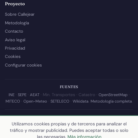
Proyecto
Sobre Callejear
Metodología
Contacto
Aviso legal
Privacidad
Cookies
Configurar cookies
FUENTES
INE
·
SEPE
·
AEAT
· Min. Transportes · Catastro ·
OpenStreetMap
·
MITECO
·
Open-Meteo
·
SETELECO
·
Wikidata
.
Metodología completa
.
© 2026 Callejear.com — Directorio municipal de España con datos
abiertos. Desarrollado y mantenido por
Yoel Castaño
.
Utilizamos cookies propias y de terceros para analizar el
tráfico y mostrar publicidad. Puedes aceptar todas o solo
Última actualización de esta página:
10 de julio de 2026
·
Cómo
las necesarias.
Más información