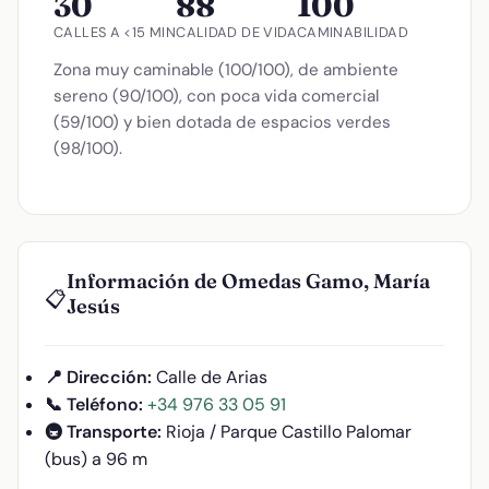
30
88
100
CALLES A <15 MIN
CALIDAD DE VIDA
CAMINABILIDAD
Zona muy caminable (100/100), de ambiente
sereno (90/100), con poca vida comercial
(59/100) y bien dotada de espacios verdes
(98/100).
Información de Omedas Gamo, María
📋
Jesús
📍 Dirección:
Calle de Arias
📞 Teléfono:
+34 976 33 05 91
🚇 Transporte:
Rioja / Parque Castillo Palomar
(bus) a 96 m