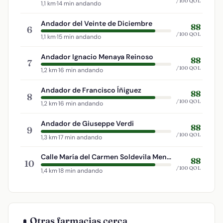
/100 QOL
1,1 km
·
14 min andando
Andador del Veinte de Diciembre
88
6
/100 QOL
1,1 km
·
15 min andando
Andador Ignacio Menaya Reinoso
88
7
/100 QOL
1,2 km
·
16 min andando
Andador de Francisco Íñiguez
88
8
/100 QOL
1,2 km
·
16 min andando
Andador de Giuseppe Verdi
88
9
/100 QOL
1,3 km
·
17 min andando
Calle María del Carmen Soldevila Menéndez
88
10
/100 QOL
1,4 km
·
18 min andando
Otras farmacias cerca