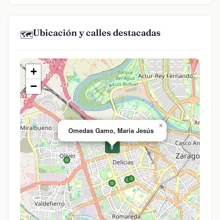
Ubicación y calles destacadas
🗺️
+
−
×
Omedas Gamo, María Jesús
💊