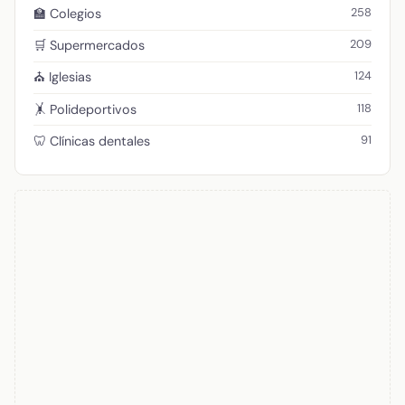
258
🏫 Colegios
209
🛒 Supermercados
124
⛪ Iglesias
118
🤸 Polideportivos
91
🦷 Clínicas dentales