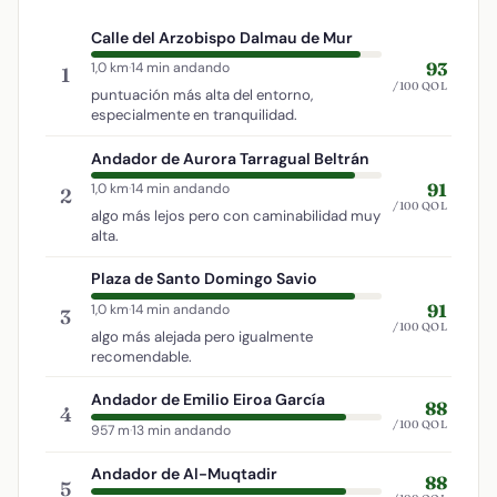
Calle del Arzobispo Dalmau de Mur
93
1,0 km
·
14 min andando
1
/100 QOL
puntuación más alta del entorno,
especialmente en tranquilidad.
Andador de Aurora Tarragual Beltrán
91
1,0 km
·
14 min andando
2
/100 QOL
algo más lejos pero con caminabilidad muy
alta.
Plaza de Santo Domingo Savio
91
1,0 km
·
14 min andando
3
/100 QOL
algo más alejada pero igualmente
recomendable.
Andador de Emilio Eiroa García
88
4
/100 QOL
957 m
·
13 min andando
Andador de Al-Muqtadir
88
5