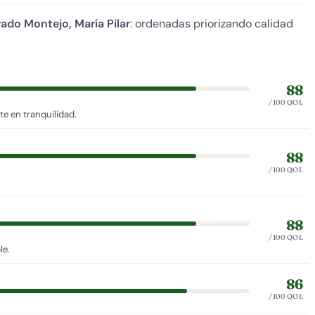
rado Montejo, María Pilar
: ordenadas priorizando calidad
88
/100 QOL
e en tranquilidad.
88
/100 QOL
88
/100 QOL
le.
86
/100 QOL