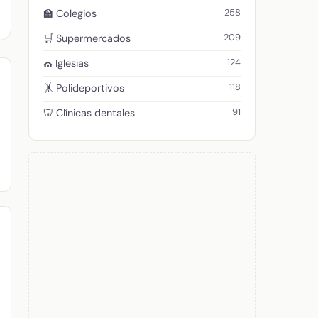
258
🏫 Colegios
209
🛒 Supermercados
124
⛪ Iglesias
118
🤸 Polideportivos
91
🦷 Clínicas dentales