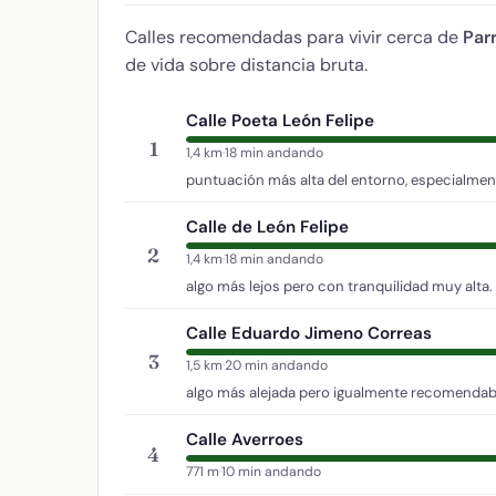
Calles recomendadas para vivir cerca de
Par
de vida sobre distancia bruta.
Calle Poeta León Felipe
1
1,4 km
·
18 min andando
puntuación más alta del entorno, especialment
Calle de León Felipe
2
1,4 km
·
18 min andando
algo más lejos pero con tranquilidad muy alta.
Calle Eduardo Jimeno Correas
3
1,5 km
·
20 min andando
algo más alejada pero igualmente recomendab
Calle Averroes
4
771 m
·
10 min andando