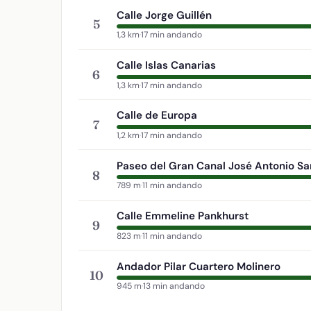
Calle Jorge Guillén
5
1,3 km
·
17 min andando
Calle Islas Canarias
6
1,3 km
·
17 min andando
Calle de Europa
7
1,2 km
·
17 min andando
Paseo del Gran Canal José Antonio S
8
789 m
·
11 min andando
Calle Emmeline Pankhurst
9
823 m
·
11 min andando
Andador Pilar Cuartero Molinero
10
945 m
·
13 min andando