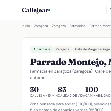
Callejear
Inicio
›
Zaragoza
›
Zaragoza
›
Farmacias
›
Parrado Montej
💊 Farmacia
Zaragoza
Calle de Margarita Xirgu
Parrado Montejo, 
Farmacia en Zaragoza (Zaragoza) · Calle de
entorno.
30
83
100
CALLES A <15 MIN
CALIDAD DE VIDA
CAMINABILIDAD
Zona pensada para andar (100/100), silenciosa
bien dotada de espacios verdes (85/100).