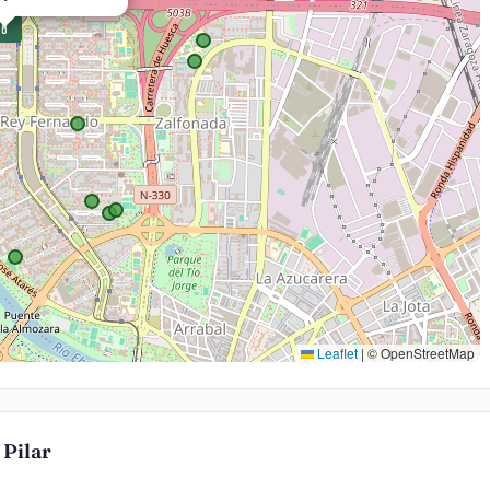
💊
Leaflet
|
© OpenStreetMap
 Pilar