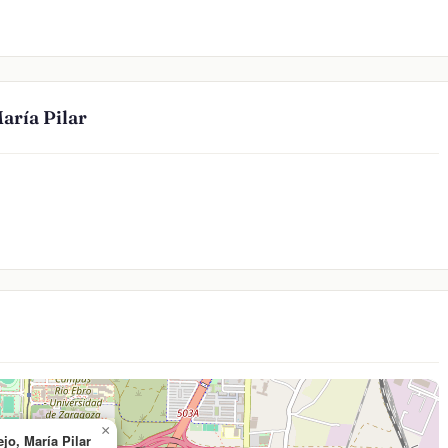
aría Pilar
×
jo, María Pilar