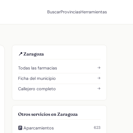
Buscar
Provincias
Herramientas
📍 Zaragoza
→
Todas las farmacias
→
Ficha del municipio
→
Callejero completo
Otros servicios en Zaragoza
623
🅿️ Aparcamientos