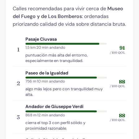
Calles recomendadas para vivir cerca de
Museo
del Fuego y de Los Bomberos
: ordenadas
priorizando calidad de vida sobre distancia bruta.
Pasaje Ciuvasa
91
1,5 km
·
20 min andando
1
/100 QOL
puntuación más alta del entorno,
especialmente en tranquilidad.
Paseo de la Igualdad
88
756 m
·
10 min andando
2
/100 QOL
algo más lejos pero con tranquilidad muy
alta.
Andador de Giuseppe Verdi
88
868 m
·
12 min andando
3
/100 QOL
cierra el top 3 con perfil sólido y
proximidad razonable.