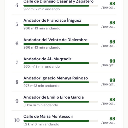
Calle de Dionisio Casañal y Zapatero
88
4
/100 QOL
922 m
·
12 min andando
Andador de Francisco Íñiguez
88
5
/100 QOL
966 m
·
13 min andando
Andador del Veinte de Diciembre
88
6
/100 QOL
966 m
·
13 min andando
Andador de Al-Muqtadir
88
7
/100 QOL
970 m
·
13 min andando
Andador Ignacio Menaya Reinoso
88
8
/100 QOL
978 m
·
13 min andando
Andador de Emilio Eiroa García
88
9
/100 QOL
1,1 km
·
14 min andando
Calle de María Montessori
88
10
/100 QOL
1,2 km
·
16 min andando