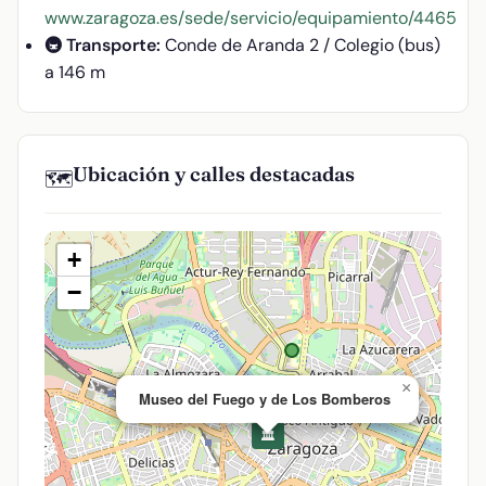
www.zaragoza.es/sede/servicio/equipamiento/4465
🚇 Transporte:
Conde de Aranda 2 / Colegio (bus)
a 146 m
Ubicación y calles destacadas
🗺️
+
−
×
Museo del Fuego y de Los Bomberos
🏛️