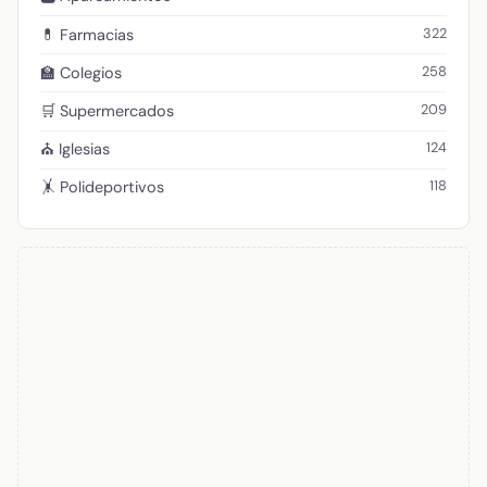
322
💊 Farmacias
258
🏫 Colegios
209
🛒 Supermercados
124
⛪ Iglesias
118
🤸 Polideportivos