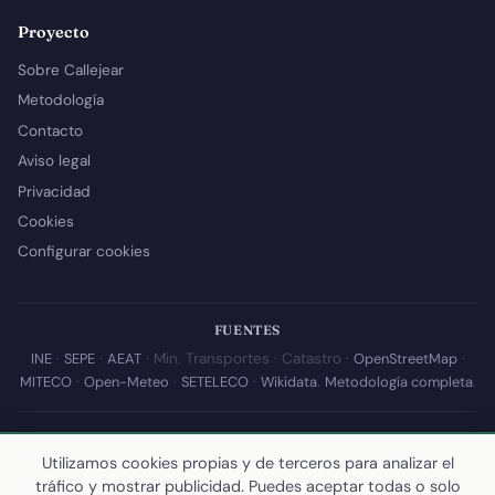
Proyecto
Sobre Callejear
Metodología
Contacto
Aviso legal
Privacidad
Cookies
Configurar cookies
FUENTES
INE
·
SEPE
·
AEAT
· Min. Transportes · Catastro ·
OpenStreetMap
·
MITECO
·
Open-Meteo
·
SETELECO
·
Wikidata
.
Metodología completa
.
© 2026 Callejear.com — Directorio municipal de España con datos
abiertos. Desarrollado y mantenido por
Yoel Castaño
.
Utilizamos cookies propias y de terceros para analizar el
tráfico y mostrar publicidad. Puedes aceptar todas o solo