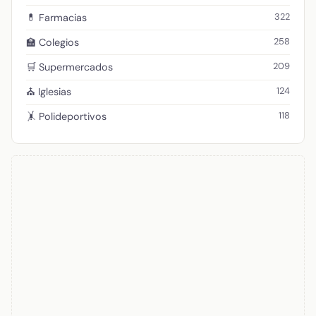
322
💊 Farmacias
258
🏫 Colegios
209
🛒 Supermercados
124
⛪ Iglesias
118
🤸 Polideportivos