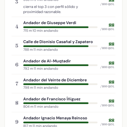
3
/100 QOL
cierra el top 3 con perfil sólido y
proximidad razonable.
Andador de Giuseppe Verdi
88
4
/100 QOL
715 m
·
10 min andando
Calle de Dionisio Casañal y Zapatero
88
5
/100 QOL
788 m
·
11 min andando
Andador de Al-Muqtadir
88
6
/100 QOL
792 m
·
11 min andando
Andador del Veinte de Diciembre
88
7
/100 QOL
798 m
·
11 min andando
Andador de Francisco Íñiguez
88
8
/100 QOL
804 m
·
11 min andando
Andador Ignacio Menaya Reinoso
88
9
/100 QOL
817 m
·
11 min andando