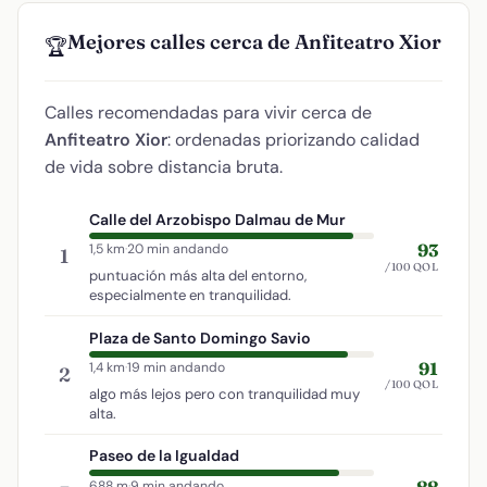
Mejores calles cerca de Anfiteatro Xior
🏆
Calles recomendadas para vivir cerca de
Anfiteatro Xior
: ordenadas priorizando calidad
de vida sobre distancia bruta.
Calle del Arzobispo Dalmau de Mur
93
1,5 km
·
20 min andando
1
/100 QOL
puntuación más alta del entorno,
especialmente en tranquilidad.
Plaza de Santo Domingo Savio
91
1,4 km
·
19 min andando
2
/100 QOL
algo más lejos pero con tranquilidad muy
alta.
Paseo de la Igualdad
88
688 m
·
9 min andando