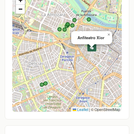
+
−
×
Anfiteatro Xior
🎭
Leaflet
|
© OpenStreetMap