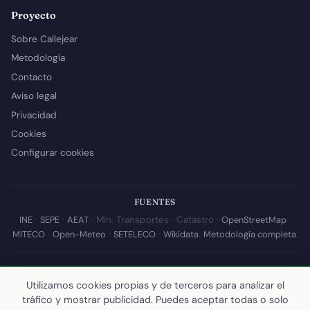
Proyecto
Sobre Callejear
Metodología
Contacto
Aviso legal
Privacidad
Cookies
Configurar cookies
FUENTES
INE
·
SEPE
·
AEAT
· Min. Transportes · Catastro ·
OpenStreetMap
·
MITECO
·
Open-Meteo
·
SETELECO
·
Wikidata
.
Metodología completa
.
© 2026 Callejear.com — Directorio municipal de España con datos
abiertos. Desarrollado y mantenido por
Yoel Castaño
.
Utilizamos cookies propias y de terceros para analizar el
tráfico y mostrar publicidad. Puedes aceptar todas o solo